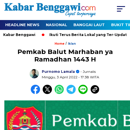
HEADLINE NEWS
NASIONAL
BANGGAI LAUT
BUKIT T
ar Benggawi
Ikuti Terus Berita Lokal yang Ter-Update Setiap
/
Home
Iklan
Pemkab Balut Marhaban ya
Ramadhan 1443 H
Purnomo Lamala
- Jurnalis
Minggu, 3 April 2022
- 17:38 WITA