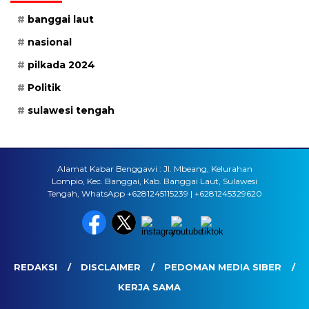
banggai laut
nasional
pilkada 2024
Politik
sulawesi tengah
Alamat Kabar Benggawi : Jl. Mbeang, Kelurahan
Lompio, Kec. Banggai, Kab. Banggai Laut, Sulawesi
Tengah, WhatsApp +6281245115239 | +6281245329620
REDAKSI
DISCLAIMER
PEDOMAN MEDIA SIBER
KERJA SAMA