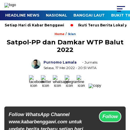
HEADLINE NEWS
NASIONAL
BANGGAI LAUT
BUKIT T
 Setiap Hari di Kabar Benggawi
Ikuti Terus Berita Lokal yan
/
Home
Iklan
Satpol-PP dan Damkar WTP Balut
2022
Purnomo Lamala
- Jurnalis
Selasa, 17 Mei 2022
- 20:51 WITA
Follow WhatsApp Channel
Follow
www.kabarbenggawi.com untuk
update berita terbaru setiap hari