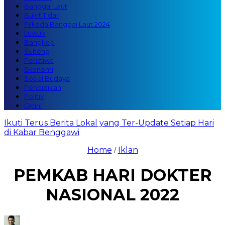
Banggai Laut
Bukit Tidar
Pilkada Banggai Laut 2024
Luwuk
Bangkep
Sulteng
Peristiwa
Ekonomi
Sosial Budaya
Pendidikan
Politik
Opini
Ikuti Terus Berita Lokal yang Ter-Update Setiap Hari
di Kabar Benggawi
Home
Iklan
/
PEMKAB HARI DOKTER
NASIONAL 2022