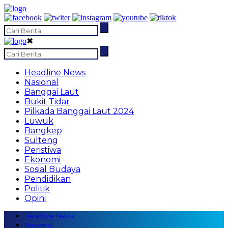
✖
Headline News
Nasional
Banggai Laut
Bukit Tidar
Pilkada Banggai Laut 2024
Luwuk
Bangkep
Sulteng
Peristiwa
Ekonomi
Sosial Budaya
Pendidikan
Politik
Opini
Headline News
Nasional