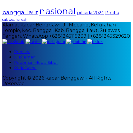
nasional
banggai laut
Politik
pilkada 2024
sulawesi tengah
Alamat Kabar Benggawi : Jl. Mbeang, Kelurahan
Lompio, Kec. Banggai, Kab. Banggai Laut, Sulawesi
Tengah, WhatsApp +6281245115239 | +6281245329620
Redaksi
Disclaimer
Pedoman Media Siber
Kerja Sama
Copyright © 2026 Kabar Benggawi - All Rights
Reserved