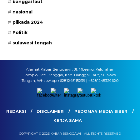
banggai laut
nasional
pilkada 2024
Politik
sulawesi tengah
Alamat Kabar Benggawi : Jl. Mbeang, Kelurahan
Lompio, Kec. Banggai, Kab. Banggai Laut, Sulawesi
Tengah, WhatsApp +6281245115239 | +6281245329620
REDAKSI
DISCLAIMER
PEDOMAN MEDIA SIBER
KERJA SAMA
COPYRIGHT © 2026 KABAR BENGGAWI - ALL RIGHTS RESERVED