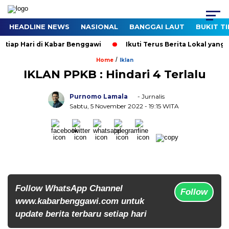
HEADLINE NEWS
NASIONAL
BANGGAI LAUT
BUKIT T
iap Hari di Kabar Benggawi
Ikuti Terus Berita Lokal yang Te
/
Home
Iklan
IKLAN PPKB : Hindari 4 Terlalu
Purnomo Lamala
- Jurnalis
Sabtu, 5 November 2022
- 19:15 WITA
Follow WhatsApp Channel
Follow
www.kabarbenggawi.com untuk
update berita terbaru setiap hari