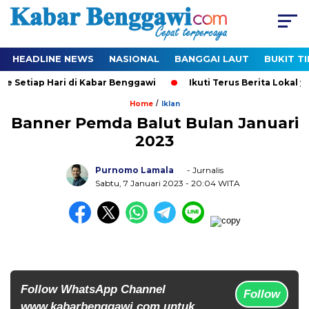
HEADLINE NEWS
NASIONAL
BANGGAI LAUT
BUKIT T
e Setiap Hari di Kabar Benggawi
Ikuti Terus Berita Lokal ya
/
Home
Iklan
Banner Pemda Balut Bulan Januari
2023
Purnomo Lamala
- Jurnalis
Sabtu, 7 Januari 2023
- 20:04 WITA
Follow WhatsApp Channel
Follow
www.kabarbenggawi.com untuk