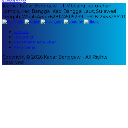
sulawesi tengah
Alamat Kabar Benggawi : Jl. Mbeang, Kelurahan
Lompio, Kec. Banggai, Kab. Banggai Laut, Sulawesi
Tengah, WhatsApp +6281245115239 | +6281245329620
Redaksi
Disclaimer
Pedoman Media Siber
Kerja Sama
Copyright © 2026 Kabar Benggawi - All Rights
Reserved