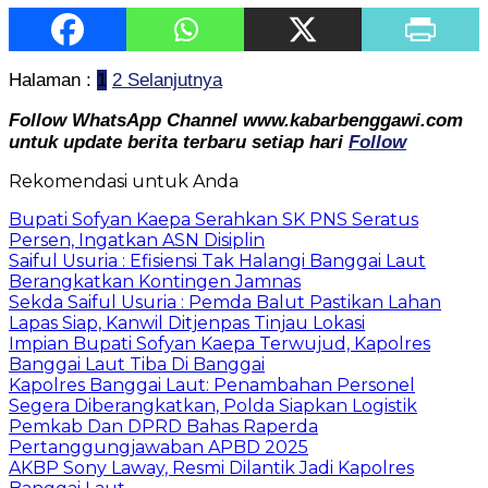
Halaman :
1
2
Selanjutnya
Follow WhatsApp Channel www.kabarbenggawi.com
untuk update berita terbaru setiap hari
Follow
Rekomendasi untuk Anda
Bupati Sofyan Kaepa Serahkan SK PNS Seratus
Persen, Ingatkan ASN Disiplin
Saiful Usuria : Efisiensi Tak Halangi Banggai Laut
Berangkatkan Kontingen Jamnas
Sekda Saiful Usuria : Pemda Balut Pastikan Lahan
Lapas Siap, Kanwil Ditjenpas Tinjau Lokasi
Impian Bupati Sofyan Kaepa Terwujud, Kapolres
Banggai Laut Tiba Di Banggai
Kapolres Banggai Laut: Penambahan Personel
Segera Diberangkatkan, Polda Siapkan Logistik
Pemkab Dan DPRD Bahas Raperda
Pertanggungjawaban APBD 2025
AKBP Sony Laway, Resmi Dilantik Jadi Kapolres