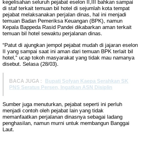
kegelisahan seluruh pejabat eselon II,III bahkan sampai
di staf terkait temuan bil hotel di sejumlah kota tempat
pejabat melaksanakan perjalan dinas, hal ini menjadi
temuan Badan Pemeriksa Keuangan (BPK), namun
Kepala Bappeda Rasid Pandei dikabarkan aman terkait
temuan bil hotel sewaktu perjalanan dinas.
“Patut di ajungkan jempol pejabat mudah di jajaran eselon
II yang sampai saat ini aman dari temuan BPK terlait bil
hotel,” ucap tokoh masyarakat yang tidak mau namanya
disebut. Selasa (28/03).
BACA JUGA :
Bupati Sofyan Kaepa Serahkan SK
PNS Seratus Persen, Ingatkan ASN Disiplin
Sumber juga menuturkan, pejabat seperti ini perluh
menjadi contoh oleh pejabat lain yang tidak
memanfaatkan perjalanan dinasnya sebagai ladang
penghasilan, namun murni untuk membangun Banggai
Laut.