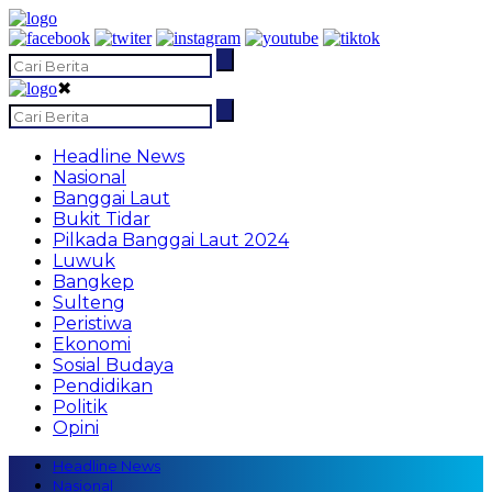
✖
Headline News
Nasional
Banggai Laut
Bukit Tidar
Pilkada Banggai Laut 2024
Luwuk
Bangkep
Sulteng
Peristiwa
Ekonomi
Sosial Budaya
Pendidikan
Politik
Opini
Headline News
Nasional