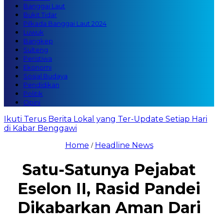
Banggai Laut
Bukit Tidar
Pilkada Banggai Laut 2024
Luwuk
Bangkep
Sulteng
Peristiwa
Ekonomi
Sosial Budaya
Pendidikan
Politik
Opini
Ikuti Terus Berita Lokal yang Ter-Update Setiap Hari
di Kabar Benggawi
Home
Headline News
/
Satu-Satunya Pejabat
Eselon II, Rasid Pandei
Dikabarkan Aman Dari