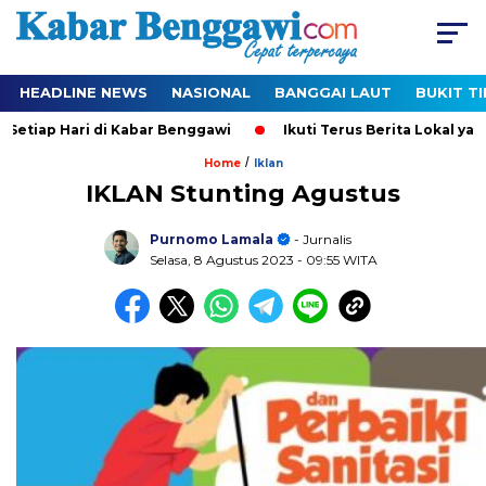
HEADLINE NEWS
NASIONAL
BANGGAI LAUT
BUKIT T
ap Hari di Kabar Benggawi
Ikuti Terus Berita Lokal yang Ter
/
Home
Iklan
IKLAN Stunting Agustus
Purnomo Lamala
- Jurnalis
Selasa, 8 Agustus 2023
- 09:55 WITA