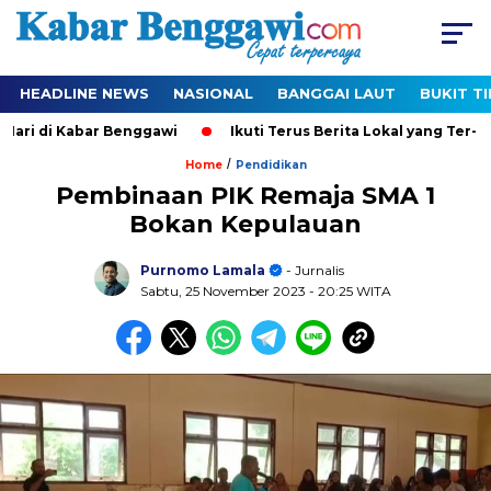
HEADLINE NEWS
NASIONAL
BANGGAI LAUT
BUKIT T
ari di Kabar Benggawi
Ikuti Terus Berita Lokal yang Ter-Upd
/
Home
Pendidikan
Pembinaan PIK Remaja SMA 1
Bokan Kepulauan
Purnomo Lamala
- Jurnalis
Sabtu, 25 November 2023
- 20:25 WITA