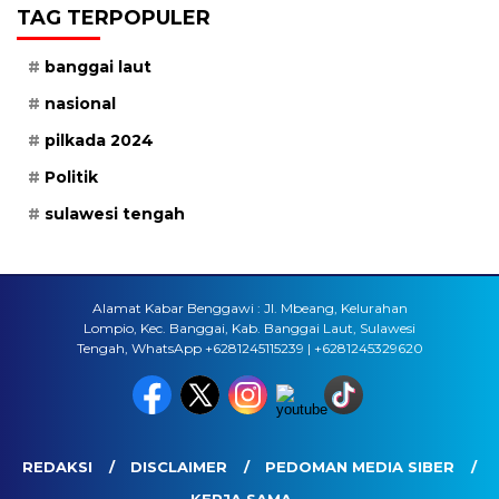
TAG TERPOPULER
banggai laut
nasional
pilkada 2024
Politik
sulawesi tengah
Alamat Kabar Benggawi : Jl. Mbeang, Kelurahan
Lompio, Kec. Banggai, Kab. Banggai Laut, Sulawesi
Tengah, WhatsApp +6281245115239 | +6281245329620
REDAKSI
DISCLAIMER
PEDOMAN MEDIA SIBER