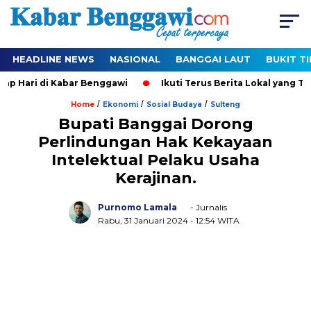
HEADLINE NEWS
NASIONAL
BANGGAI LAUT
BUKIT T
 Hari di Kabar Benggawi
Ikuti Terus Berita Lokal yang Ter-
/
/
/
Home
Ekonomi
Sosial Budaya
Sulteng
Bupati Banggai Dorong
Perlindungan Hak Kekayaan
Intelektual Pelaku Usaha
Kerajinan.
Purnomo Lamala
- Jurnalis
Rabu, 31 Januari 2024
- 12:54 WITA