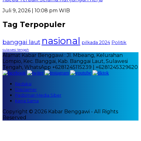
Juli 9, 2026 | 10:08 pm WIB
Tag Terpopuler
nasional
banggai laut
Politik
pilkada 2024
sulawesi tengah
Alamat Kabar Benggawi : Jl. Mbeang, Kelurahan
Lompio, Kec. Banggai, Kab. Banggai Laut, Sulawesi
Tengah, WhatsApp +6281245115239 | +6281245329620
Redaksi
Disclaimer
Pedoman Media Siber
Kerja Sama
Copyright © 2026 Kabar Benggawi - All Rights
Reserved