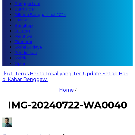
Banggai Laut
Bukit Tidar
Pilkada Banggai Laut 2024
Luwuk
Bangkep
Sulteng
Peristiwa
Ekonomi
Sosial Budaya
Pendidikan
Politik
Opini
Ikuti Terus Berita Lokal yang Ter-Update Setiap Hari
di Kabar Benggawi
Home
/
IMG-20240722-WA0040