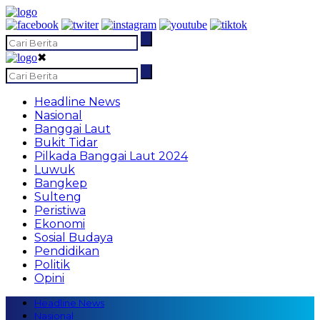
✖
Headline News
Nasional
Banggai Laut
Bukit Tidar
Pilkada Banggai Laut 2024
Luwuk
Bangkep
Sulteng
Peristiwa
Ekonomi
Sosial Budaya
Pendidikan
Politik
Opini
Headline News
Nasional