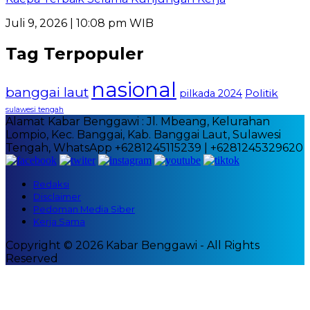
Juli 9, 2026 | 10:08 pm WIB
Tag Terpopuler
nasional
banggai laut
Politik
pilkada 2024
sulawesi tengah
Alamat Kabar Benggawi : Jl. Mbeang, Kelurahan
Lompio, Kec. Banggai, Kab. Banggai Laut, Sulawesi
Tengah, WhatsApp +6281245115239 | +6281245329620
Redaksi
Disclaimer
Pedoman Media Siber
Kerja Sama
Copyright © 2026 Kabar Benggawi - All Rights
Reserved