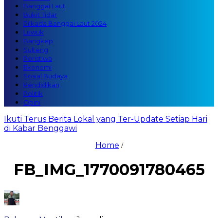
Banggai Laut
Bukit Tidar
Pilkada Banggai Laut 2024
Luwuk
Bangkep
Sulteng
Peristiwa
Ekonomi
Sosial Budaya
Pendidikan
Politik
Opini
Ikuti Terus Berita Lokal yang Ter-Update Setiap Hari
di Kabar Benggawi
Home
/
FB_IMG_1770091780465