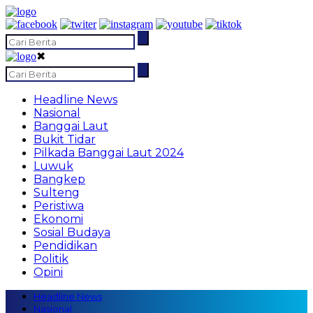
✖
Headline News
Nasional
Banggai Laut
Bukit Tidar
Pilkada Banggai Laut 2024
Luwuk
Bangkep
Sulteng
Peristiwa
Ekonomi
Sosial Budaya
Pendidikan
Politik
Opini
Headline News
Nasional