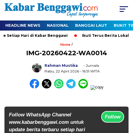
HEADLINE NEWS
NASIONAL
BANGGAI LAUT
BUKIT T
e Setiap Hari di Kabar Benggawi
Ikuti Terus Berita Lokal ya
/
Home
IMG-20260422-WA0014
Rahman Mustika
- Jurnalis
Rabu, 22 April 2026
- 16:51 WITA
Follow WhatsApp Channel
Follow
www.kabarbenggawi.com untuk
update berita terbaru setiap hari