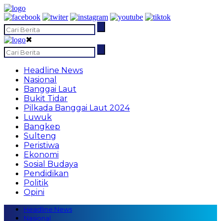
✖
Headline News
Nasional
Banggai Laut
Bukit Tidar
Pilkada Banggai Laut 2024
Luwuk
Bangkep
Sulteng
Peristiwa
Ekonomi
Sosial Budaya
Pendidikan
Politik
Opini
Headline News
Nasional