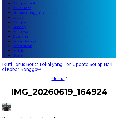
Banggai Laut
Bukit Tidar
Pilkada Banggai Laut 2024
Luwuk
Bangkep
Sulteng
Peristiwa
Ekonomi
Sosial Budaya
Pendidikan
Politik
Opini
Ikuti Terus Berita Lokal yang Ter-Update Setiap Hari
di Kabar Benggawi
Home
/
IMG_20260619_164924