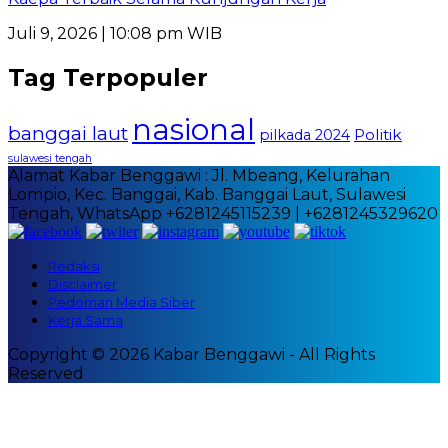
Juli 9, 2026 | 10:08 pm WIB
Tag Terpopuler
nasional
banggai laut
Politik
pilkada 2024
sulawesi tengah
Alamat Kabar Benggawi : Jl. Mbeang, Kelurahan
Lompio, Kec. Banggai, Kab. Banggai Laut, Sulawesi
Tengah, WhatsApp +6281245115239 | +6281245329620
Redaksi
Disclaimer
Pedoman Media Siber
Kerja Sama
Copyright © 2026 Kabar Benggawi - All Rights
Reserved