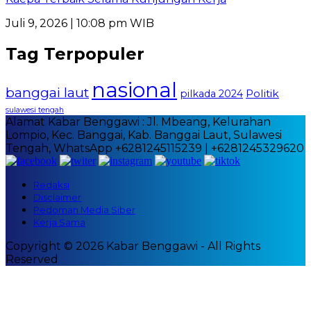
Juli 9, 2026 | 10:08 pm WIB
Tag Terpopuler
nasional
banggai laut
Politik
pilkada 2024
sulawesi tengah
Alamat Kabar Benggawi : Jl. Mbeang, Kelurahan
Lompio, Kec. Banggai, Kab. Banggai Laut, Sulawesi
Tengah, WhatsApp +6281245115239 | +6281245329620
Redaksi
Disclaimer
Pedoman Media Siber
Kerja Sama
Copyright © 2026 Kabar Benggawi - All Rights
Reserved