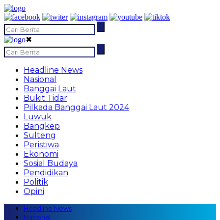
✖
Headline News
Nasional
Banggai Laut
Bukit Tidar
Pilkada Banggai Laut 2024
Luwuk
Bangkep
Sulteng
Peristiwa
Ekonomi
Sosial Budaya
Pendidikan
Politik
Opini
Headline News
Nasional