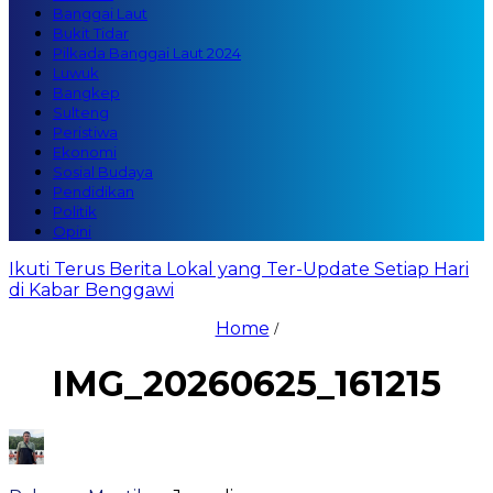
Banggai Laut
Bukit Tidar
Pilkada Banggai Laut 2024
Luwuk
Bangkep
Sulteng
Peristiwa
Ekonomi
Sosial Budaya
Pendidikan
Politik
Opini
Ikuti Terus Berita Lokal yang Ter-Update Setiap Hari
di Kabar Benggawi
Home
/
IMG_20260625_161215