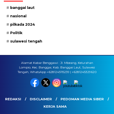
banggai laut
nasional
pilkada 2024
Politik
sulawesi tengah
Alamat Kabar Benggawi : Jl. Mbeang, Kelurahan
Lompio, Kec. Banggai, Kab. Banggai Laut, Sulawesi
Tengah, WhatsApp +6281245115239 | +6281245329620
REDAKSI
DISCLAIMER
PEDOMAN MEDIA SIBER
KERJA SAMA