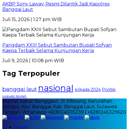
AKBP Sony Laway, Resmi Dilantik Jadi Kapolres
Banggai Laut
Juli 15, 2026 | 1:27 pm WIB
Pangdam XXIII Sebut Sambutan Bupati Sofyan
Kaepa Terbaik Selama Kunjungan Kerja
Juli 9, 2026 | 10:08 pm WIB
Tag Terpopuler
nasional
banggai laut
Politik
pilkada 2024
sulawesi tengah
Alamat Kabar Benggawi : Jl. Mbeang, Kelurahan
Lompio, Kec. Banggai, Kab. Banggai Laut, Sulawesi
Tengah, WhatsApp +6281245115239 | +6281245329620
Redaksi