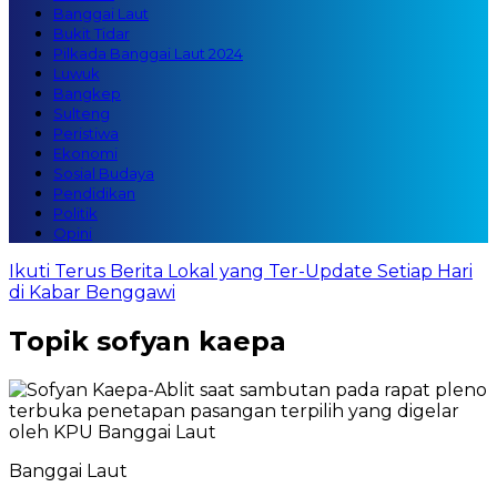
Banggai Laut
Bukit Tidar
Pilkada Banggai Laut 2024
Luwuk
Bangkep
Sulteng
Peristiwa
Ekonomi
Sosial Budaya
Pendidikan
Politik
Opini
Ikuti Terus Berita Lokal yang Ter-Update Setiap Hari
di Kabar Benggawi
Topik
sofyan kaepa
Banggai Laut