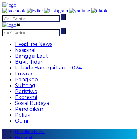
✖
Headline News
Nasional
Banggai Laut
Bukit Tidar
Pilkada Banggai Laut 2024
Luwuk
Bangkep
Sulteng
Peristiwa
Ekonomi
Sosial Budaya
Pendidikan
Politik
Opini
Headline News
Nasional