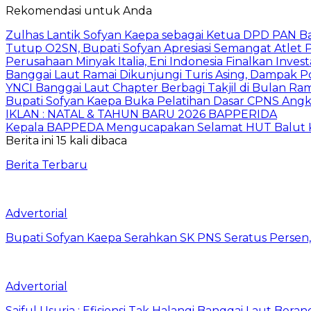
Rekomendasi untuk Anda
Zulhas Lantik Sofyan Kaepa sebagai Ketua DPD PAN B
Tutup O2SN, Bupati Sofyan Apresiasi Semangat Atlet P
Perusahaan Minyak Italia, Eni Indonesia Finalkan Inves
Banggai Laut Ramai Dikunjungi Turis Asing, Dampak Po
YNCI Banggai Laut Chapter Berbagi Takjil di Bulan R
Bupati Sofyan Kaepa Buka Pelatihan Dasar CPNS Angk
IKLAN : NATAL & TAHUN BARU 2026 BAPPERIDA
Kepala BAPPEDA Mengucapakan Selamat HUT Balut K
Berita ini 15 kali dibaca
Berita Terbaru
Advertorial
Bupati Sofyan Kaepa Serahkan SK PNS Seratus Persen, 
Advertorial
Saiful Usuria : Efisiensi Tak Halangi Banggai Laut Be