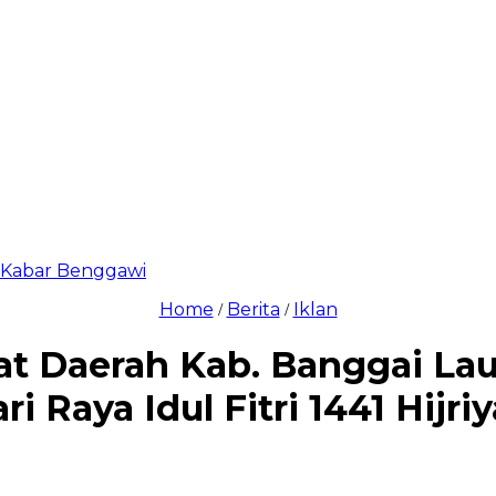
di Kabar Benggawi
Home
Berita
Iklan
/
/
at Daerah Kab. Banggai La
ri Raya Idul Fitri 1441 Hijri