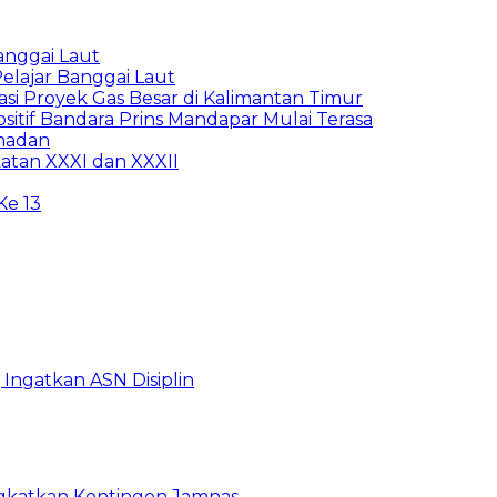
anggai Laut
elajar Banggai Laut
tasi Proyek Gas Besar di Kalimantan Timur
sitif Bandara Prins Mandapar Mulai Terasa
amadan
atan XXXI dan XXXII
e 13
Ingatkan ASN Disiplin
rangkatkan Kontingen Jamnas