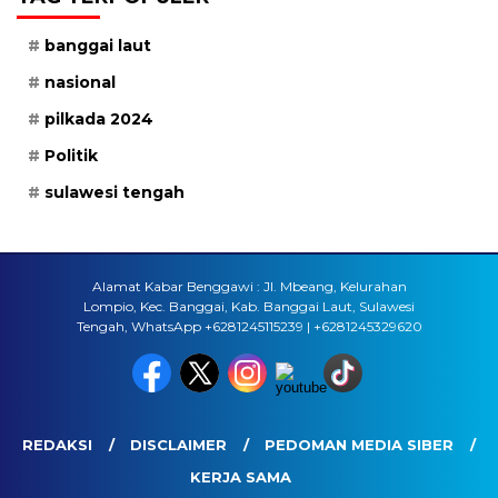
banggai laut
nasional
pilkada 2024
Politik
sulawesi tengah
Alamat Kabar Benggawi : Jl. Mbeang, Kelurahan
Lompio, Kec. Banggai, Kab. Banggai Laut, Sulawesi
Tengah, WhatsApp +6281245115239 | +6281245329620
REDAKSI
DISCLAIMER
PEDOMAN MEDIA SIBER
KERJA SAMA