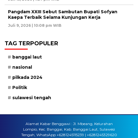
Pangdam XXIII Sebut Sambutan Bupati Sofyan
Kaepa Terbaik Selama Kunjungan Kerja
Juli 9, 2026 | 10:08 pm WIB
TAG TERPOPULER
banggai laut
nasional
pilkada 2024
Politik
sulawesi tengah
Alamat Kabar Benggawi : Jl. Mbeang, Kelurahan
Lompio, Kec. Banggai, Kab. Banggai Laut, Sulawesi
Tengah, WhatsApp +6281245115239 | +6281245329620