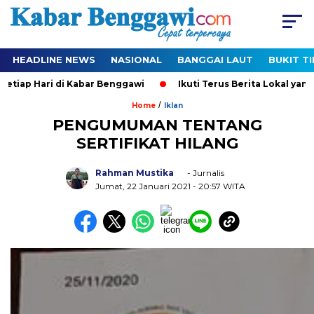
HEADLINE NEWS
NASIONAL
BANGGAI LAUT
BUKIT T
p Hari di Kabar Benggawi
Ikuti Terus Berita Lokal yang Ter-
/
Home
Iklan
PENGUMUMAN TENTANG
SERTIFIKAT HILANG
Rahman Mustika
- Jurnalis
Jumat, 22 Januari 2021
- 20:57 WITA