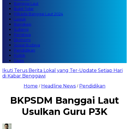
Banggai Laut
Bukit Tidar
Pilkada Banggai Laut 2024
Luwuk
Bangkep
Sulteng
Peristiwa
Ekonomi
Sosial Budaya
Pendidikan
Politik
Opini
Ikuti Terus Berita Lokal yang Ter-Update Setiap Hari
di Kabar Benggawi
Home
Headline News
Pendidikan
/
/
BKPSDM Banggai Laut
Usulkan Guru P3K