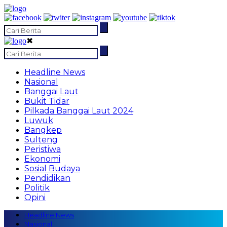
✖
Headline News
Nasional
Banggai Laut
Bukit Tidar
Pilkada Banggai Laut 2024
Luwuk
Bangkep
Sulteng
Peristiwa
Ekonomi
Sosial Budaya
Pendidikan
Politik
Opini
Headline News
Nasional