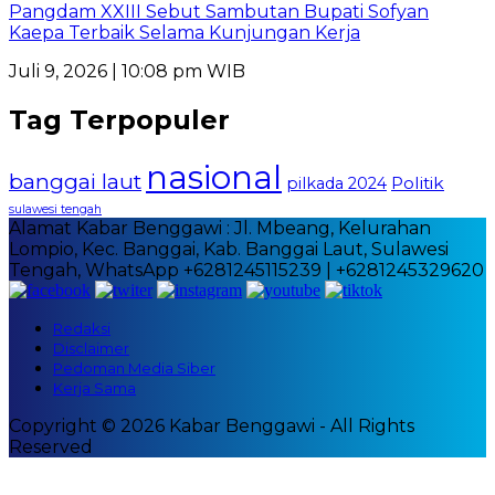
Pangdam XXIII Sebut Sambutan Bupati Sofyan
Kaepa Terbaik Selama Kunjungan Kerja
Juli 9, 2026 | 10:08 pm WIB
Tag Terpopuler
nasional
banggai laut
Politik
pilkada 2024
sulawesi tengah
Alamat Kabar Benggawi : Jl. Mbeang, Kelurahan
Lompio, Kec. Banggai, Kab. Banggai Laut, Sulawesi
Tengah, WhatsApp +6281245115239 | +6281245329620
Redaksi
Disclaimer
Pedoman Media Siber
Kerja Sama
Copyright © 2026 Kabar Benggawi - All Rights
Reserved