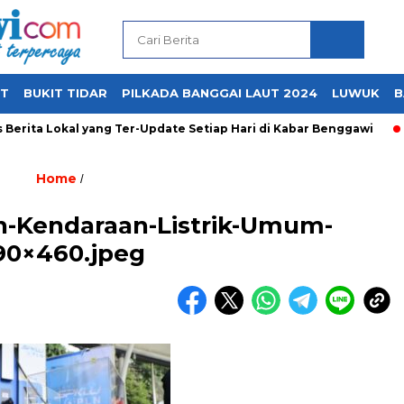
UT
BUKIT TIDAR
PILKADA BANGGAI LAUT 2024
LUWUK
B
rita Lokal yang Ter-Update Setiap Hari di Kabar Benggawi
Home
/
an-Kendaraan-Listrik-Umum-
90×460.jpeg