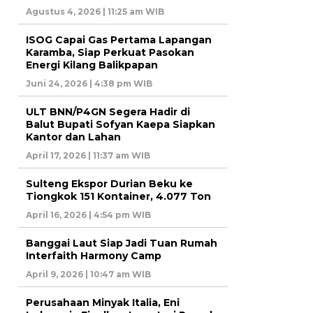
Agustus 4, 2026 | 11:25 am WIB
ISOG Capai Gas Pertama Lapangan
Karamba, Siap Perkuat Pasokan
Energi Kilang Balikpapan
Juni 24, 2026 | 4:38 pm WIB
ULT BNN/P4GN Segera Hadir di
Balut Bupati Sofyan Kaepa Siapkan
Kantor dan Lahan
April 17, 2026 | 11:37 am WIB
Sulteng Ekspor Durian Beku ke
Tiongkok 151 Kontainer, 4.077 Ton
April 16, 2026 | 4:54 pm WIB
Banggai Laut Siap Jadi Tuan Rumah
Interfaith Harmony Camp
April 9, 2026 | 10:47 am WIB
Perusahaan Minyak Italia, Eni