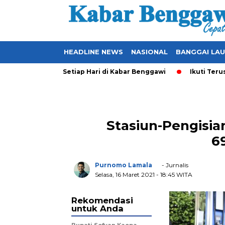
HEADLINE NEWS
NASIONAL
BANGGAI LA
ang Ter-Update Setiap Hari di Kabar Benggawi
Ikuti Terus Be
Stasiun-Pengisi
6
Purnomo Lamala
- Jurnalis
Selasa, 16 Maret 2021
- 18:45 WITA
Rekomendasi
untuk Anda