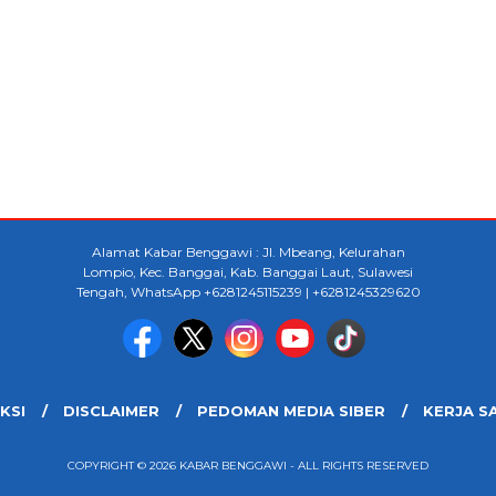
Alamat Kabar Benggawi : Jl. Mbeang, Kelurahan
Lompio, Kec. Banggai, Kab. Banggai Laut, Sulawesi
Tengah, WhatsApp +6281245115239 | +6281245329620
KSI
DISCLAIMER
PEDOMAN MEDIA SIBER
KERJA S
COPYRIGHT © 2026 KABAR BENGGAWI - ALL RIGHTS RESERVED