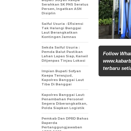
Bupati Sofyan Kaepa
Serahkan SK PNS Seratus
Persen, Ingatkan ASN
Disiplin
Saiful Usuria : Efisiensi
Tak Halangi Banggai
Laut Berangkatkan
Kontingen Jamnas
Sekda Saiful Usuria :
Pemda Balut Pastikan
Follow Wha
Lahan Lapas Siap, Kanwil
www.kabarb
Ditjenpas Tinjau Lokasi
terbaru seti
Impian Bupati Sofyan
Kaepa Terwujud,
Kapolres Banggai Laut
Tiba Di Banggai
Kapolres Banggai Laut:
Penambahan Personel
Segera Diberangkatkan,
Polda Siapkan Logistik
Pemkab Dan DPRD Bahas
Raperda
Pertanggungjawaban