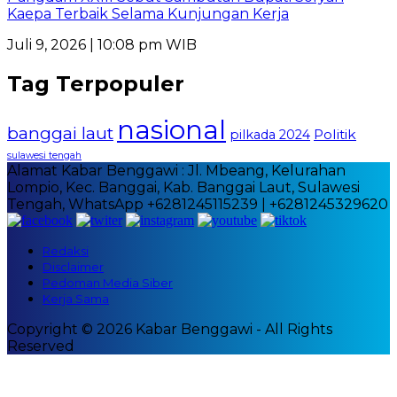
Kaepa Terbaik Selama Kunjungan Kerja
Juli 9, 2026 | 10:08 pm WIB
Tag Terpopuler
nasional
banggai laut
Politik
pilkada 2024
sulawesi tengah
Alamat Kabar Benggawi : Jl. Mbeang, Kelurahan
Lompio, Kec. Banggai, Kab. Banggai Laut, Sulawesi
Tengah, WhatsApp +6281245115239 | +6281245329620
Redaksi
Disclaimer
Pedoman Media Siber
Kerja Sama
Copyright © 2026 Kabar Benggawi - All Rights
Reserved