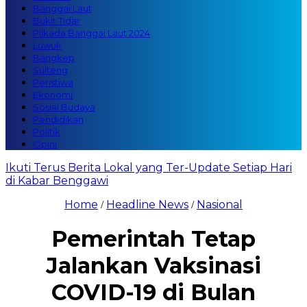
Banggai Laut
Bukit Tidar
Pilkada Banggai Laut 2024
Luwuk
Bangkep
Sulteng
Peristiwa
Ekonomi
Sosial Budaya
Pendidikan
Politik
Opini
Ikuti Terus Berita Lokal yang Ter-Update Setiap Hari
di Kabar Benggawi
Home
Headline News
Nasional
/
/
Pemerintah Tetap
Jalankan Vaksinasi
COVID-19 di Bulan