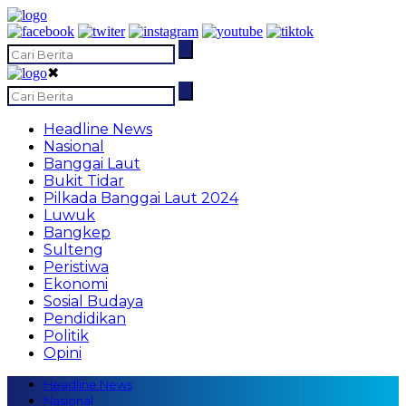
✖
Headline News
Nasional
Banggai Laut
Bukit Tidar
Pilkada Banggai Laut 2024
Luwuk
Bangkep
Sulteng
Peristiwa
Ekonomi
Sosial Budaya
Pendidikan
Politik
Opini
Headline News
Nasional