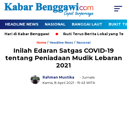
HEADLINE NEWS
NASIONAL
BANGGAI LAUT
BUKIT T
ari di Kabar Benggawi
Ikuti Terus Berita Lokal yang Ter-Upd
/
/
Home
Headline News
Nasional
Inilah Edaran Satgas COVID-19
tentang Peniadaan Mudik Lebaran
2021
Rahman Mustika
- Jurnalis
Kamis, 8 April 2021
- 19:43 WITA