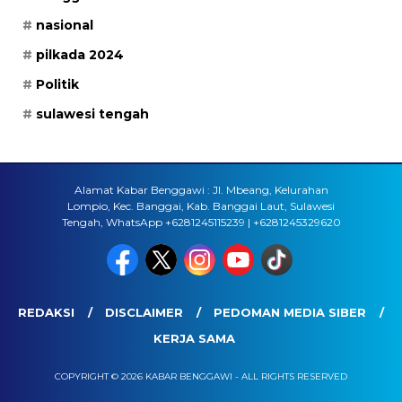
nasional
pilkada 2024
Politik
sulawesi tengah
Alamat Kabar Benggawi : Jl. Mbeang, Kelurahan
Lompio, Kec. Banggai, Kab. Banggai Laut, Sulawesi
Tengah, WhatsApp +6281245115239 | +6281245329620
REDAKSI
DISCLAIMER
PEDOMAN MEDIA SIBER
KERJA SAMA
COPYRIGHT © 2026 KABAR BENGGAWI - ALL RIGHTS RESERVED