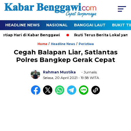
HEADLINE NEWS
NASIONAL
BANGGAI LAUT
BUKIT T
tiap Hari di Kabar Benggawi
Ikuti Terus Berita Lokal yang T
/
/
Home
Headline News
Peristiwa
Cegah Balapan Liar, Satlantas
Polres Bangkep Gerak Cepat
Rahman Mustika
- Jurnalis
Selasa, 20 April 2021
- 19:58 WITA