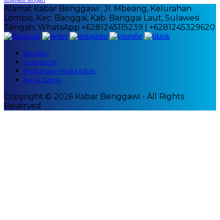
sulawesi tengah
Alamat Kabar Benggawi : Jl. Mbeang, Kelurahan
Lompio, Kec. Banggai, Kab. Banggai Laut, Sulawesi
Tengah, WhatsApp +6281245115239 | +6281245329620
Redaksi
Disclaimer
Pedoman Media Siber
Kerja Sama
Copyright © 2026 Kabar Benggawi - All Rights
Reserved