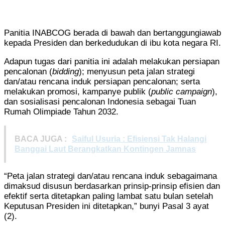
Panitia INABCOG berada di bawah dan bertanggungiawab
kepada Presiden dan berkedudukan di ibu kota negara RI.
Adapun tugas dari panitia ini adalah melakukan persiapan
pencalonan (
bidding
); menyusun peta jalan strategi
dan/atau rencana induk persiapan pencalonan; serta
melakukan promosi, kampanye publik (
public campaign
),
dan sosialisasi pencalonan Indonesia sebagai Tuan
Rumah Olimpiade Tahun 2032.
BACA JUGA :
Saiful Usuria : Efisiensi Tak Halangi
Banggai Laut Berangkatkan Kontingen Jamnas
“Peta jalan strategi dan/atau rencana induk sebagaimana
dimaksud disusun berdasarkan prinsip-prinsip efisien dan
efektif serta ditetapkan paling lambat satu bulan setelah
Keputusan Presiden ini ditetapkan,” bunyi Pasal 3 ayat
(2).