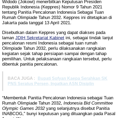
Widodo (Jokowi) menerbitkan Keputusan Presiden
Republik Indonesia (Keppres) Nomor 9 Tahun 2021
tentang Panitia Pencalonan Indonesia Sebagai Tuan
Rumah Olimpiade Tahun 2032. Keppres ini ditetapkan di
Jakarta pada tanggal 13 April 2021.
Disebutkan dalam Keppres yang dapat diakses pada
laman
JDIH Sekretariat Kabinet
ini, sebagai tindak lanjut
pencalonan resmi Indonesia sebagai tuan rumah
Olimpiade Tahun 2032, perlu dilaksanakan rangkaian
kegiatan sejak tahap persiapan sampai dengan tahap
pemilihan. Untuk pelaksanaan rangkaian tersebut, perlu
dibentuk panitia pencalonan.
BACA JUGA :
Bupati Sofyan Kaepa Serahkan SK
PNS Seratus Persen, Ingatkan ASN Disiplin
“Membentuk Panitia Pencalonan Indonesia sebagai Tuan
Rumah Olimpiade Tahun 2032,
Indonesia Bid
Committee
Olympic Games 2032
yang selanjutnya disebut Panitia
INABCOG,” bunyi keputusan yang dituangkan pada Pasal