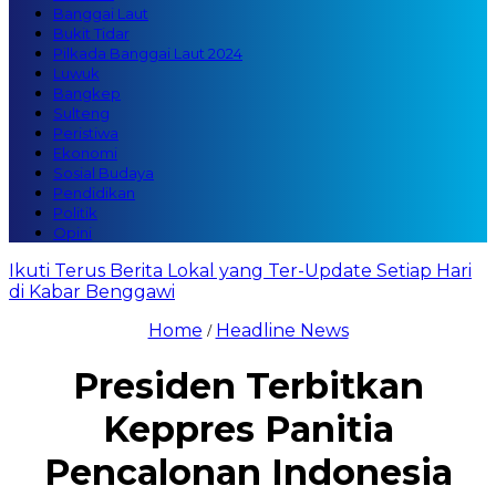
Banggai Laut
Bukit Tidar
Pilkada Banggai Laut 2024
Luwuk
Bangkep
Sulteng
Peristiwa
Ekonomi
Sosial Budaya
Pendidikan
Politik
Opini
Ikuti Terus Berita Lokal yang Ter-Update Setiap Hari
di Kabar Benggawi
Home
Headline News
/
Presiden Terbitkan
Keppres Panitia
Pencalonan Indonesia