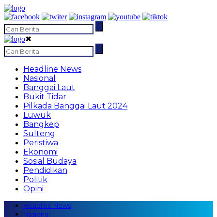
✖
Headline News
Nasional
Banggai Laut
Bukit Tidar
Pilkada Banggai Laut 2024
Luwuk
Bangkep
Sulteng
Peristiwa
Ekonomi
Sosial Budaya
Pendidikan
Politik
Opini
Headline News
Nasional