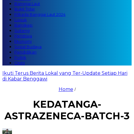
Banggai Laut
Bukit Tidar
Pilkada Banggai Laut 2024
Luwuk
Bangkep
Sulteng
Peristiwa
Ekonomi
Sosial Budaya
Pendidikan
Politik
Opini
Ikuti Terus Berita Lokal yang Ter-Update Setiap Hari
di Kabar Benggawi
Home
/
KEDATANGA-
ASTRAZENECA-BATCH-3