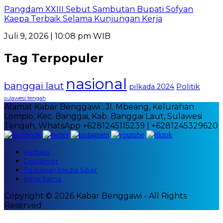
Pangdam XXIII Sebut Sambutan Bupati Sofyan
Kaepa Terbaik Selama Kunjungan Kerja
Juli 9, 2026 | 10:08 pm WIB
Tag Terpopuler
nasional
banggai laut
Politik
pilkada 2024
sulawesi tengah
Alamat Kabar Benggawi : Jl. Mbeang, Kelurahan
Lompio, Kec. Banggai, Kab. Banggai Laut, Sulawesi
Tengah, WhatsApp +6281245115239 | +6281245329620
Redaksi
Disclaimer
Pedoman Media Siber
Kerja Sama
Copyright © 2026 Kabar Benggawi - All Rights
Reserved