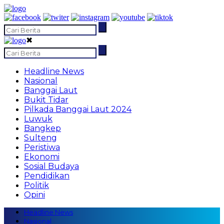
✖
Headline News
Nasional
Banggai Laut
Bukit Tidar
Pilkada Banggai Laut 2024
Luwuk
Bangkep
Sulteng
Peristiwa
Ekonomi
Sosial Budaya
Pendidikan
Politik
Opini
Headline News
Nasional