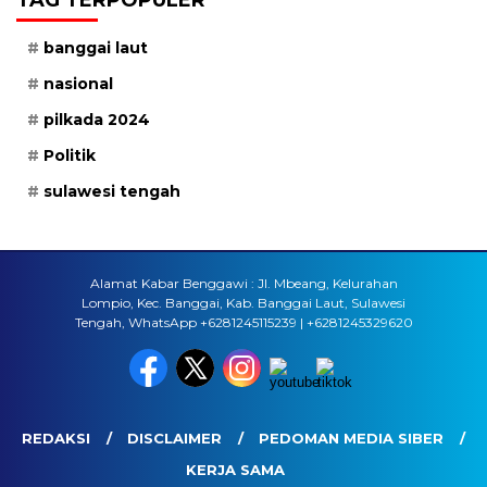
banggai laut
nasional
pilkada 2024
Politik
sulawesi tengah
Alamat Kabar Benggawi : Jl. Mbeang, Kelurahan
Lompio, Kec. Banggai, Kab. Banggai Laut, Sulawesi
Tengah, WhatsApp +6281245115239 | +6281245329620
REDAKSI
DISCLAIMER
PEDOMAN MEDIA SIBER
KERJA SAMA