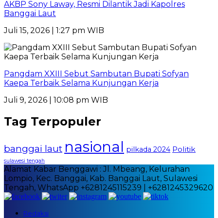
AKBP Sony Laway, Resmi Dilantik Jadi Kapolres
Banggai Laut
Juli 15, 2026 | 1:27 pm WIB
Pangdam XXIII Sebut Sambutan Bupati Sofyan
Kaepa Terbaik Selama Kunjungan Kerja
Juli 9, 2026 | 10:08 pm WIB
Tag Terpopuler
nasional
banggai laut
Politik
pilkada 2024
sulawesi tengah
Alamat Kabar Benggawi : Jl. Mbeang, Kelurahan
Lompio, Kec. Banggai, Kab. Banggai Laut, Sulawesi
Tengah, WhatsApp +6281245115239 | +6281245329620
Redaksi