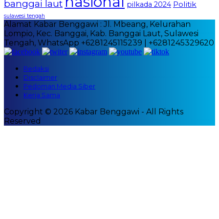
nasional
banggai laut
Politik
pilkada 2024
sulawesi tengah
Alamat Kabar Benggawi : Jl. Mbeang, Kelurahan
Lompio, Kec. Banggai, Kab. Banggai Laut, Sulawesi
Tengah, WhatsApp +6281245115239 | +6281245329620
Redaksi
Disclaimer
Pedoman Media Siber
Kerja Sama
Copyright © 2026 Kabar Benggawi - All Rights
Reserved