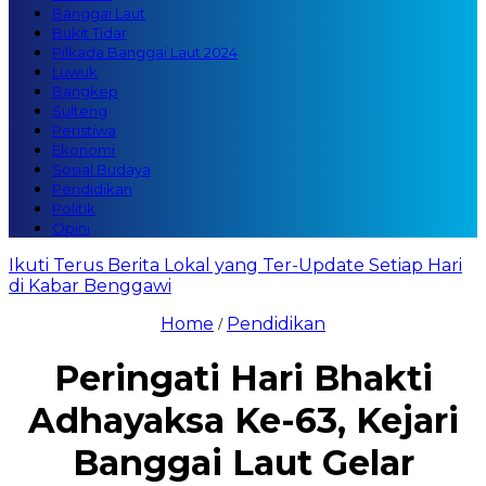
Banggai Laut
Bukit Tidar
Pilkada Banggai Laut 2024
Luwuk
Bangkep
Sulteng
Peristiwa
Ekonomi
Sosial Budaya
Pendidikan
Politik
Opini
Ikuti Terus Berita Lokal yang Ter-Update Setiap Hari
di Kabar Benggawi
Home
Pendidikan
/
Peringati Hari Bhakti
Adhayaksa Ke-63, Kejari
Banggai Laut Gelar