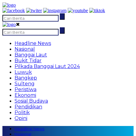
✖
Headline News
Nasional
Banggai Laut
Bukit Tidar
Pilkada Banggai Laut 2024
Luwuk
Bangkep
Sulteng
Peristiwa
Ekonomi
Sosial Budaya
Pendidikan
Politik
Opini
Headline News
Nasional