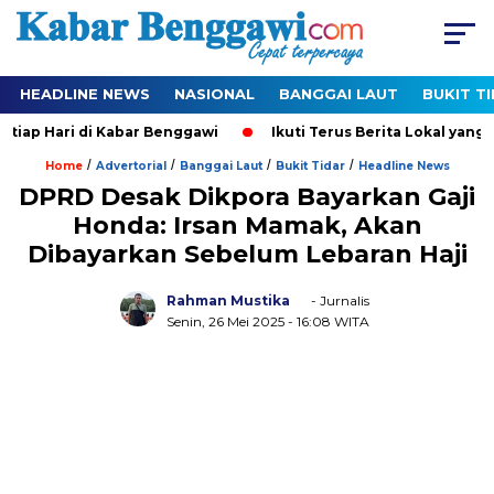
HEADLINE NEWS
NASIONAL
BANGGAI LAUT
BUKIT T
ap Hari di Kabar Benggawi
Ikuti Terus Berita Lokal yang Ter
/
/
/
/
Home
Advertorial
Banggai Laut
Bukit Tidar
Headline News
DPRD Desak Dikpora Bayarkan Gaji
Honda: Irsan Mamak, Akan
Dibayarkan Sebelum Lebaran Haji
Rahman Mustika
- Jurnalis
Senin, 26 Mei 2025
- 16:08 WITA