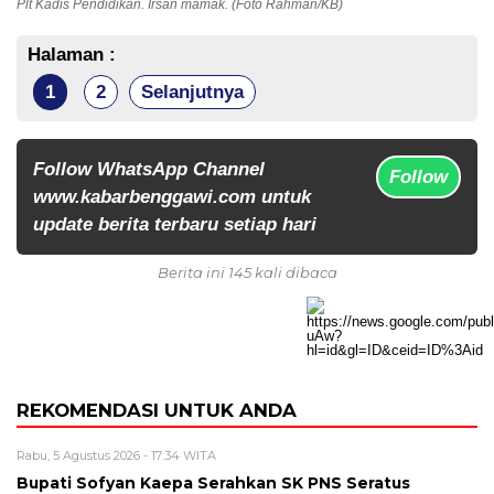
Plt Kadis Pendidikan. Irsan mamak. (Foto Rahman/KB)
Halaman :
1
2
Selanjutnya
Follow WhatsApp Channel
Follow
www.kabarbenggawi.com untuk
update berita terbaru setiap hari
Berita ini 145 kali dibaca
REKOMENDASI UNTUK ANDA
Rabu, 5 Agustus 2026 - 17:34 WITA
Bupati Sofyan Kaepa Serahkan SK PNS Seratus