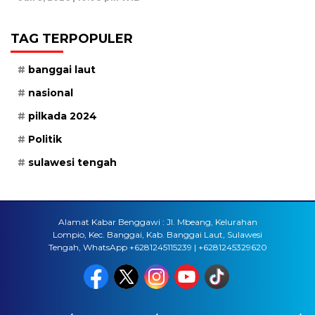
TAG TERPOPULER
banggai laut
nasional
pilkada 2024
Politik
sulawesi tengah
Alamat Kabar Benggawi : Jl. Mbeang, Kelurahan
Lompio, Kec. Banggai, Kab. Banggai Laut, Sulawesi
Tengah, WhatsApp +6281245115239 | +6281245329620