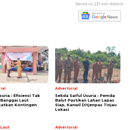
Berita ini 237 kali dibaca
ial
Advertorial
suria : Efisiensi Tak
Sekda Saiful Usuria : Pemda
 Banggai Laut
Balut Pastikan Lahan Lapas
katkan Kontingen
Siap, Kanwil Ditjenpas Tinjau
Lokasi
 Laut
Advertorial