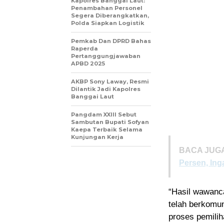
Kapolres Banggai Laut:
Penambahan Personel
Segera Diberangkatkan,
Polda Siapkan Logistik
Pemkab Dan DPRD Bahas
Raperda
Pertanggungjawaban
APBD 2025
AKBP Sony Laway, Resmi
Dilantik Jadi Kapolres
Banggai Laut
Pangdam XXIII Sebut
Sambutan Bupati Sofyan
Kaepa Terbaik Selama
Kunjungan Kerja
BACA JUGA
Persen, Ing
“Hasil wawanc
telah berkomu
proses pemiliha