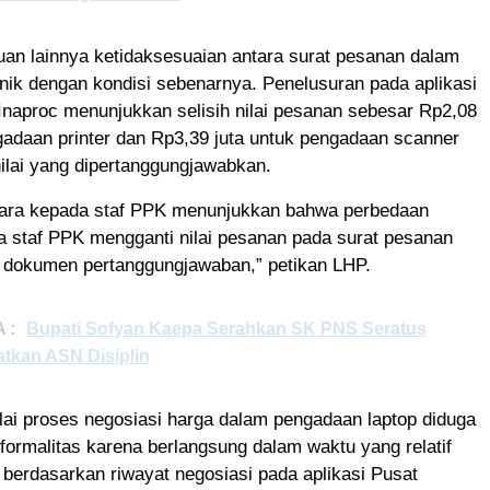
muan lainnya ketidaksesuaian antara surat pesanan dalam
onik dengan kondisi sebenarnya. Penelusuran pada aplikasi
Inaproc menunjukkan selisih nilai pesanan sebesar Rp2,08
gadaan printer dan Rp3,39 juta untuk pengadaan scanner
ilai yang dipertanggungjawabkan.
ara kepada staf PPK menunjukkan bahwa perbedaan
a staf PPK mengganti nilai pesanan pada surat pesanan
 dokumen pertanggungjawaban,” petikan LHP.
 :
Bupati Sofyan Kaepa Serahkan SK PNS Seratus
atkan ASN Disiplin
ai proses negosiasi harga dalam pengadaan laptop diduga
 formalitas karena berlangsung dalam waktu yang relatif
 berdasarkan riwayat negosiasi pada aplikasi Pusat