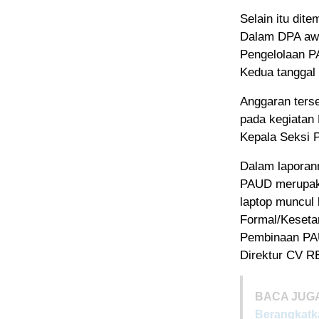
Selain itu di
Dalam DPA awa
Pengelolaan 
Kedua tanggal 
Anggaran ters
pada kegiatan
Kepala Seksi
Dalam lapora
PAUD merupaka
laptop muncul
Formal/Keseta
Pembinaan PAU
Direktur CV R
BACA JUGA
Berangkatk