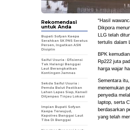
“Hasil wawanc
Rekomendasi
untuk Anda
Dikpora menun
LLG telah ditu
Bupati Sofyan Kaepa
Serahkan SK PNS Seratus
tertulis dalam
Persen, Ingatkan ASN
Disiplin
BPK kemudian 
Saiful Usuria : Efisiensi
Rp222 juta pa
Tak Halangi Banggai
harga wajar ha
Laut Berangkatkan
Kontingen Jamnas
Sementara itu,
Sekda Saiful Usuria :
menemukan pej
Pemda Balut Pastikan
Lahan Lapas Siap, Kanwil
penyedia mela
Ditjenpas Tinjau Lokasi
laptop, serta 
Impian Bupati Sofyan
berdasarkan p
Kaepa Terwujud,
Kapolres Banggai Laut
yang telah me
Tiba Di Banggai