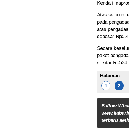
Kendali Inapro
Atas seluruh 
pada pengadaan
atas pengadaan
sebesar Rp5,4 
Secara keselur
paket pengada
sekitar Rp534 
Halaman :
1
2
Follow Wha
www.kabarb
terbaru seti