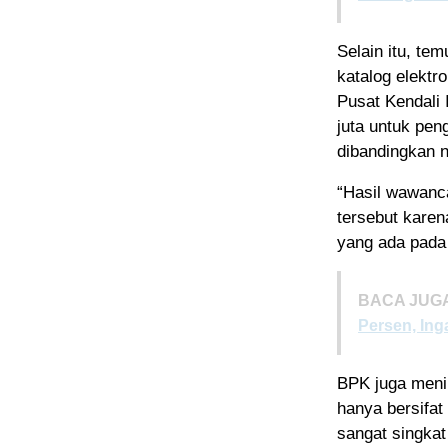
Selain itu, te
katalog elektr
Pusat Kendali 
juta untuk pen
dibandingkan n
“Hasil wawanc
tersebut karen
yang ada pada
BACA JUGA
Persen, Ing
BPK juga menil
hanya bersifat
sangat singkat