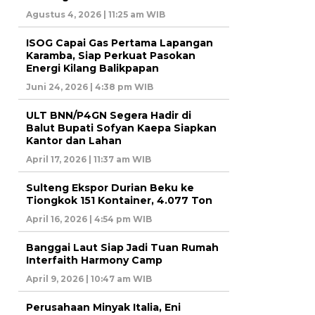
Agustus 4, 2026 | 11:25 am WIB
ISOG Capai Gas Pertama Lapangan
Karamba, Siap Perkuat Pasokan
Energi Kilang Balikpapan
Juni 24, 2026 | 4:38 pm WIB
ULT BNN/P4GN Segera Hadir di
Balut Bupati Sofyan Kaepa Siapkan
Kantor dan Lahan
April 17, 2026 | 11:37 am WIB
Sulteng Ekspor Durian Beku ke
Tiongkok 151 Kontainer, 4.077 Ton
April 16, 2026 | 4:54 pm WIB
Banggai Laut Siap Jadi Tuan Rumah
Interfaith Harmony Camp
April 9, 2026 | 10:47 am WIB
Perusahaan Minyak Italia, Eni