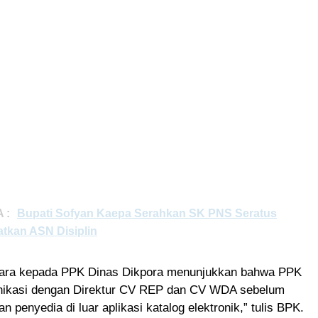
 :
Bupati Sofyan Kaepa Serahkan SK PNS Seratus
atkan ASN Disiplin
ara kepada PPK Dinas Dikpora menunjukkan bahwa PPK
nikasi dengan Direktur CV REP dan CV WDA sebelum
n penyedia di luar aplikasi katalog elektronik,” tulis BPK.