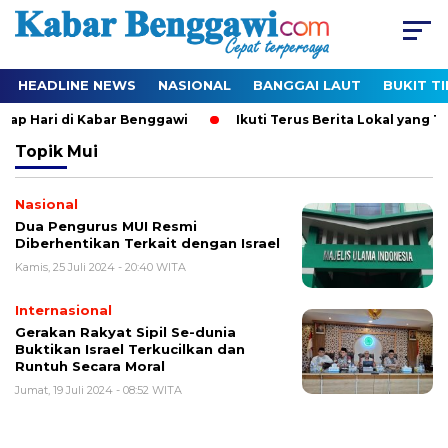
HEADLINE NEWS
NASIONAL
BANGGAI LAUT
BUKIT T
iap Hari di Kabar Benggawi
Ikuti Terus Berita Lokal yang Te
Topik
Mui
Nasional
Dua Pengurus MUI Resmi
Diberhentikan Terkait dengan Israel
Kamis, 25 Juli 2024 - 20:40 WITA
Internasional
Gerakan Rakyat Sipil Se-dunia
Buktikan Israel Terkucilkan dan
Runtuh Secara Moral
Jumat, 19 Juli 2024 - 08:52 WITA