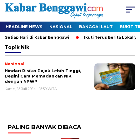
HEADLINE NEWS
NASIONAL
BANGGAI LAUT
BUKIT T
e Setiap Hari di Kabar Benggawi
Ikuti Terus Berita Lokal ya
Topik
Nik
Nasional
Hindari Risiko Pajak Lebih Tinggi,
Begini Cara Memadankan NIK
dengan NPWP
Kamis, 25 Juli 2024 - 15:50 WITA
PALING BANYAK DIBACA