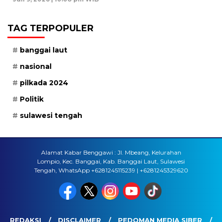
TAG TERPOPULER
banggai laut
nasional
pilkada 2024
Politik
sulawesi tengah
Alamat Kabar Benggawi : Jl. Mbeang, Kelurahan
Lompio, Kec. Banggai, Kab. Banggai Laut, Sulawesi
Tengah, WhatsApp +6281245115239 | +6281245329620
REDAKSI
DISCLAIMER
PEDOMAN MEDIA SIBER