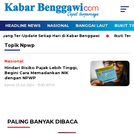
HEADLINE NEWS
NASIONAL
BANGGAI LAUT
BUKIT T
l yang Ter-Update Setiap Hari di Kabar Benggawi
Ikuti Terus
Topik
Npwp
Nasional
Hindari Risiko Pajak Lebih Tinggi,
Begini Cara Memadankan NIK
dengan NPWP
Kamis, 25 Juli 2024 - 15:50 WITA
PALING BANYAK DIBACA