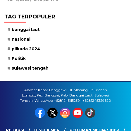
TAG TERPOPULER
banggai laut
nasional
pilkada 2024
Politik
sulawesi tengah
Alamat Kabar Benggawi : Jl. Mbeang, Kelurahan
Lompio, Kec. Banggai, Kab. Banggai Laut, Sulawesi
Tengah, WhatsApp +6281245115239 | +6281245329620
REDAKSI
DISCLAIMER
PEDOMAN MEDIA SIBER