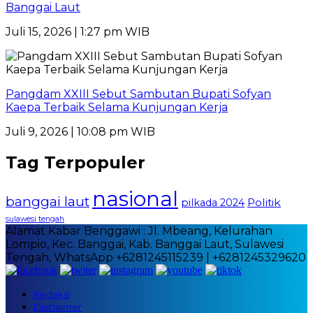
Banggai Laut
Juli 15, 2026 | 1:27 pm WIB
Pangdam XXIII Sebut Sambutan Bupati Sofyan
Kaepa Terbaik Selama Kunjungan Kerja
Juli 9, 2026 | 10:08 pm WIB
Tag Terpopuler
nasional
banggai laut
Politik
pilkada 2024
sulawesi tengah
Alamat Kabar Benggawi : Jl. Mbeang, Kelurahan
Lompio, Kec. Banggai, Kab. Banggai Laut, Sulawesi
Tengah, WhatsApp +6281245115239 | +6281245329620
Redaksi
Disclaimer