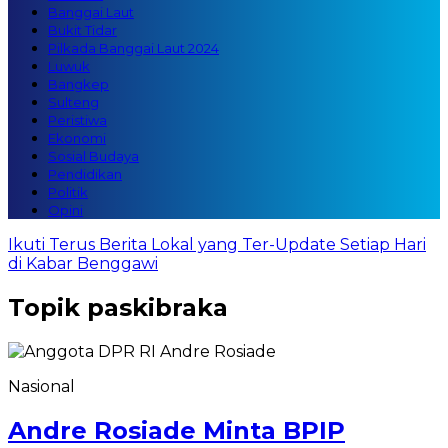
Banggai Laut
Bukit Tidar
Pilkada Banggai Laut 2024
Luwuk
Bangkep
Sulteng
Peristiwa
Ekonomi
Sosial Budaya
Pendidikan
Politik
Opini
Ikuti Terus Berita Lokal yang Ter-Update Setiap Hari
di Kabar Benggawi
Topik
paskibraka
Nasional
Andre Rosiade Minta BPIP