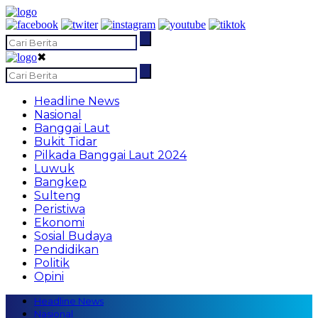
✖
Headline News
Nasional
Banggai Laut
Bukit Tidar
Pilkada Banggai Laut 2024
Luwuk
Bangkep
Sulteng
Peristiwa
Ekonomi
Sosial Budaya
Pendidikan
Politik
Opini
Headline News
Nasional