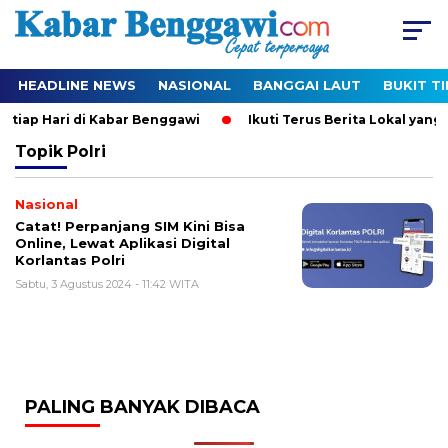
HEADLINE NEWS
NASIONAL
BANGGAI LAUT
BUKIT T
etiap Hari di Kabar Benggawi
Ikuti Terus Berita Lokal yang 
Topik
Polri
Nasional
Catat! Perpanjang SIM Kini Bisa
Online, Lewat Aplikasi Digital
Korlantas Polri
Sabtu, 3 Agustus 2024 - 11:42 WITA
PALING BANYAK DIBACA