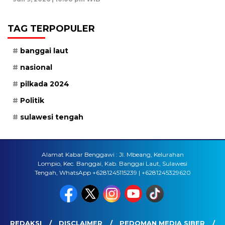
TAG TERPOPULER
banggai laut
nasional
pilkada 2024
Politik
sulawesi tengah
Alamat Kabar Benggawi : Jl. Mbeang, Kelurahan
Lompio, Kec. Banggai, Kab. Banggai Laut, Sulawesi
Tengah, WhatsApp +6281245115239 | +6281245329620
REDAKSI
DISCLAIMER
PEDOMAN MEDIA SIBER