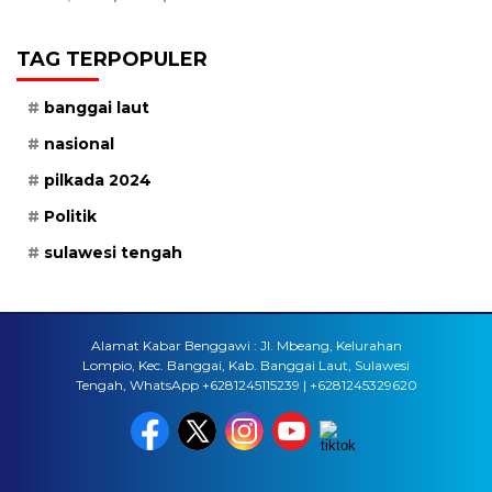
TAG TERPOPULER
banggai laut
nasional
pilkada 2024
Politik
sulawesi tengah
Alamat Kabar Benggawi : Jl. Mbeang, Kelurahan
Lompio, Kec. Banggai, Kab. Banggai Laut, Sulawesi
Tengah, WhatsApp +6281245115239 | +6281245329620