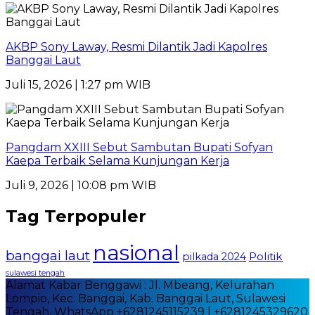
AKBP Sony Laway, Resmi Dilantik Jadi Kapolres
Banggai Laut
Juli 15, 2026 | 1:27 pm WIB
Pangdam XXIII Sebut Sambutan Bupati Sofyan
Kaepa Terbaik Selama Kunjungan Kerja
Juli 9, 2026 | 10:08 pm WIB
Tag Terpopuler
nasional
banggai laut
Politik
pilkada 2024
sulawesi tengah
Alamat Kabar Benggawi : Jl. Mbeang, Kelurahan
Lompio, Kec. Banggai, Kab. Banggai Laut, Sulawesi
Tengah, WhatsApp +6281245115239 | +6281245329620