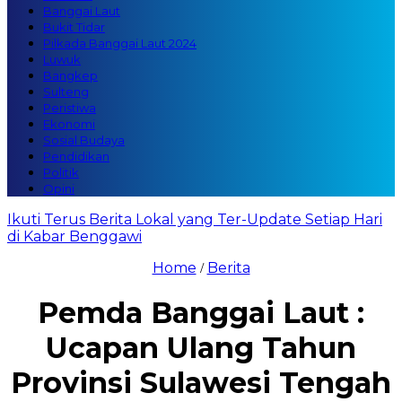
Banggai Laut
Bukit Tidar
Pilkada Banggai Laut 2024
Luwuk
Bangkep
Sulteng
Peristiwa
Ekonomi
Sosial Budaya
Pendidikan
Politik
Opini
Ikuti Terus Berita Lokal yang Ter-Update Setiap Hari
di Kabar Benggawi
Home
Berita
/
Pemda Banggai Laut :
Ucapan Ulang Tahun
Provinsi Sulawesi Tengah