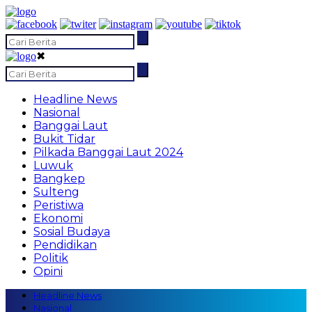
✖
Headline News
Nasional
Banggai Laut
Bukit Tidar
Pilkada Banggai Laut 2024
Luwuk
Bangkep
Sulteng
Peristiwa
Ekonomi
Sosial Budaya
Pendidikan
Politik
Opini
Headline News
Nasional