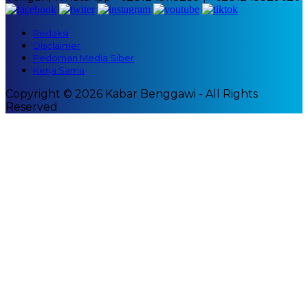
Redaksi
Disclaimer
Pedoman Media Siber
Kerja Sama
Copyright © 2026 Kabar Benggawi - All Rights
Reserved