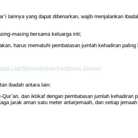
syar’i lainnya yang dapat dibenarkan, wajib menjalankan ib
sing-masing bersama keluarga inti;
akan, harus mematuhi pembatasan jumlah kehadiran paling 
Banggai Laut Berangkatkan Kontingen Jamnas
n ibadah antara lain:
s Al-Qur’an, dan iktikaf dengan pembatasan jumlah kehadiran
njaga jarak aman satu meter antarjemaah, dan setiap jem