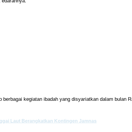
t edarannya.
up berbagai kegiatan ibadah yang disyariatkan dalam bula
Banggai Laut Berangkatkan Kontingen Jamnas