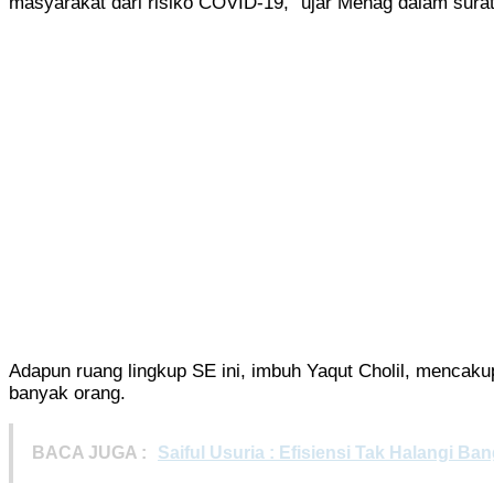
masyarakat dari risiko COVID-19,” ujar Menag dalam sura
Adapun ruang lingkup SE ini, imbuh Yaqut Cholil, mencak
banyak orang.
BACA JUGA :
Saiful Usuria : Efisiensi Tak Halangi 