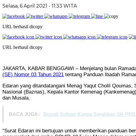
Selasa, 6 April 2021
- 11:33 WITA
URL berhasil dicopy
URL berhasil dicopy
JAKARTA, KABAR BENGGAWI – Menjelang bulan Ramadan y
(SE) Nomor 03 Tahun 2021
tentang Panduan Ibadah Ramadan
Edaran yang ditandatangani Menag Yaqut Cholil Qoumas, S
Nasional (Baznas), Kepala Kantor Kemenag (Kankemenag) 
dan Musala.
BACA JUGA :
Bupati Sofyan Kaepa Serahkan SK PNS S
“Surat Edaran ini bertujuan untuk memberikan panduan be