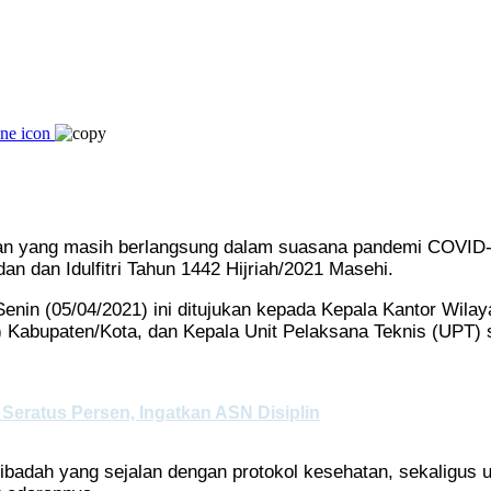
ang masih berlangsung dalam suasana pandemi COVID-19
 dan Idulfitri Tahun 1442 Hijriah/2021 Masehi.
enin (05/04/2021) ini ditujukan kepada Kepala Kantor Wila
Kabupaten/Kota, dan Kepala Unit Pelaksana Teknis (UPT) s
eratus Persen, Ingatkan ASN Disiplin
ribadah yang sejalan dengan protokol kesehatan, sekaligu