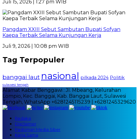
Juli 15, 2026 | 1:27 pm WIB
Pangdam XXIII Sebut Sambutan Bupati Sofyan
Kaepa Terbaik Selama Kunjungan Kerja
Juli 9, 2026 | 10:08 pm WIB
Tag Terpopuler
nasional
banggai laut
Politik
pilkada 2024
sulawesi tengah
Alamat Kabar Benggawi : Jl. Mbeang, Kelurahan
Lompio, Kec. Banggai, Kab. Banggai Laut, Sulawesi
Tengah, WhatsApp +6281245115239 | +6281245329620
Redaksi
Disclaimer
Pedoman Media Siber
Kerja Sama