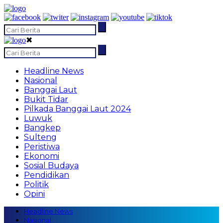
✖
Headline News
Nasional
Banggai Laut
Bukit Tidar
Pilkada Banggai Laut 2024
Luwuk
Bangkep
Sulteng
Peristiwa
Ekonomi
Sosial Budaya
Pendidikan
Politik
Opini
Headline News
Nasional