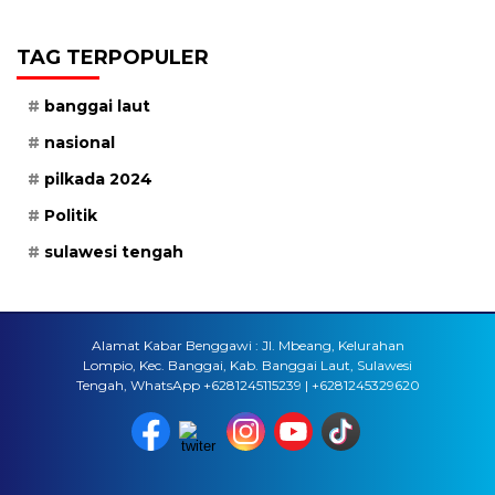
TAG TERPOPULER
banggai laut
nasional
pilkada 2024
Politik
sulawesi tengah
Alamat Kabar Benggawi : Jl. Mbeang, Kelurahan
Lompio, Kec. Banggai, Kab. Banggai Laut, Sulawesi
Tengah, WhatsApp +6281245115239 | +6281245329620