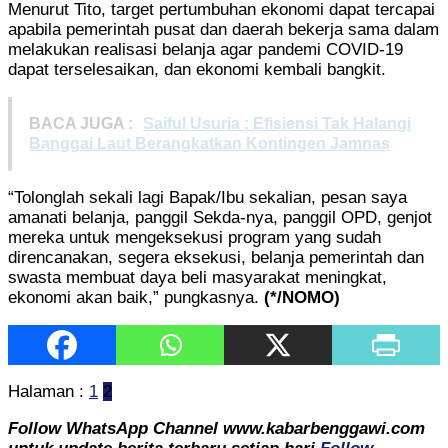
Menurut Tito, target pertumbuhan ekonomi dapat tercapai
apabila pemerintah pusat dan daerah bekerja sama dalam
melakukan realisasi belanja agar pandemi COVID-19
dapat terselesaikan, dan ekonomi kembali bangkit.
BACA JUGA :
Saiful Usuria : Efisiensi Tak Halangi
Banggai Laut Berangkatkan Kontingen Jamnas
“Tolonglah sekali lagi Bapak/Ibu sekalian, pesan saya
amanati belanja, panggil Sekda-nya, panggil OPD, genjot
mereka untuk mengeksekusi program yang sudah
direncanakan, segera eksekusi, belanja pemerintah dan
swasta membuat daya beli masyarakat meningkat,
ekonomi akan baik,” pungkasnya.
(*/NOMO)
Halaman :
1
2
Follow WhatsApp Channel www.kabarbenggawi.com