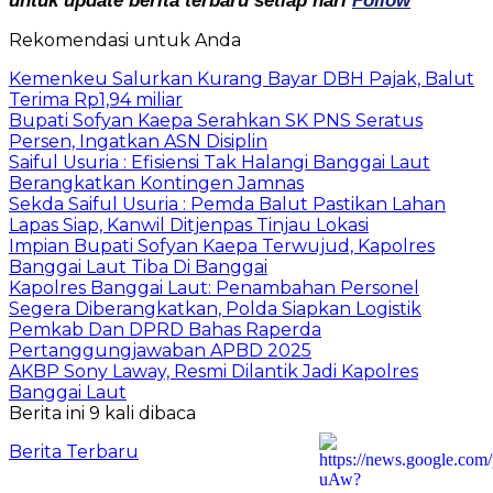
untuk update berita terbaru setiap hari
Follow
Rekomendasi untuk Anda
Kemenkeu Salurkan Kurang Bayar DBH Pajak, Balut
Terima Rp1,94 miliar
Bupati Sofyan Kaepa Serahkan SK PNS Seratus
Persen, Ingatkan ASN Disiplin
Saiful Usuria : Efisiensi Tak Halangi Banggai Laut
Berangkatkan Kontingen Jamnas
Sekda Saiful Usuria : Pemda Balut Pastikan Lahan
Lapas Siap, Kanwil Ditjenpas Tinjau Lokasi
Impian Bupati Sofyan Kaepa Terwujud, Kapolres
Banggai Laut Tiba Di Banggai
Kapolres Banggai Laut: Penambahan Personel
Segera Diberangkatkan, Polda Siapkan Logistik
Pemkab Dan DPRD Bahas Raperda
Pertanggungjawaban APBD 2025
AKBP Sony Laway, Resmi Dilantik Jadi Kapolres
Banggai Laut
Berita ini 9 kali dibaca
Berita Terbaru