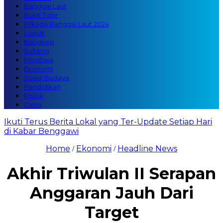
Banggai Laut
Bukit Tidar
Pilkada Banggai Laut 2024
Luwuk
Bangkep
Sulteng
Peristiwa
Ekonomi
Sosial Budaya
Pendidikan
Politik
Opini
Ikuti Terus Berita Lokal yang Ter-Update Setiap Hari
di Kabar Benggawi
Home
Ekonomi
Headline News
/
/
Akhir Triwulan II Serapan
Anggaran Jauh Dari
Target