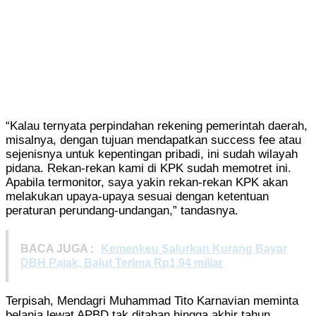
“Kalau ternyata perpindahan rekening pemerintah daerah,
misalnya, dengan tujuan mendapatkan success fee atau
sejenisnya untuk kepentingan pribadi, ini sudah wilayah
pidana. Rekan-rekan kami di KPK sudah memotret ini.
Apabila termonitor, saya yakin rekan-rekan KPK akan
melakukan upaya-upaya sesuai dengan ketentuan
peraturan perundang-undangan,” tandasnya.
BACA JUGA :
Kemenkeu Salurkan Kurang Bayar
DBH Pajak, Balut Terima Rp1,94 miliar
Terpisah, Mendagri Muhammad Tito Karnavian meminta
belanja lewat APBD tak ditahan hingga akhir tahun.