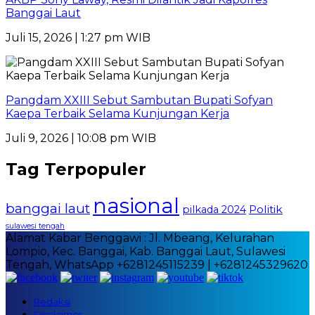
Banggai Laut
Juli 15, 2026 | 1:27 pm WIB
Pangdam XXIII Sebut Sambutan Bupati Sofyan
Kaepa Terbaik Selama Kunjungan Kerja
Juli 9, 2026 | 10:08 pm WIB
Tag Terpopuler
nasional
banggai laut
Politik
pilkada 2024
sulawesi tengah
Alamat Kabar Benggawi : Jl. Mbeang, Kelurahan
Lompio, Kec. Banggai, Kab. Banggai Laut, Sulawesi
Tengah, WhatsApp +6281245115239 | +6281245329620
Redaksi
Disclaimer