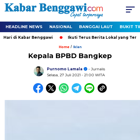
HEADLINE NEWS
NASIONAL
BANGGAI LAUT
BUKIT T
i Kabar Benggawi
Ikuti Terus Berita Lokal yang Ter-Update S
/
Home
Iklan
Kepala BPBD Bangkep
Purnomo Lamala
- Jurnalis
Selasa, 27 Juli 2021
- 21:00 WITA