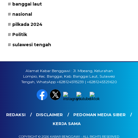
banggai laut
nasional
pilkada 2024
Politik
sulawesi tengah
Alamat Kabar Benggawi : Jl. Mbeang, Kelurahan
Lompio, Kec. Banggai, Kab. Banggai Laut, Sulawesi
Tengah, WhatsApp +6281245115239 | +6281245329620
REDAKSI
DISCLAIMER
PEDOMAN MEDIA SIBER
KERJA SAMA
COPYRIGHT © 2026 KABAR BENGGAWI - ALL RIGHTS RESERVED