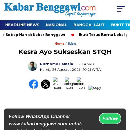
HEADLINE NEWS
NASIONAL
BANGGAI LAUT
BUKIT T
e Setiap Hari di Kabar Benggawi
Ikuti Terus Berita Lokal ya
/
Home
Iklan
Kesra Ayo Sukseskan STQH
Purnomo Lamala
- Jurnalis
Kamis, 26 Agustus 2021
- 10:21 WITA
Follow WhatsApp Channel
Follow
www.kabarbenggawi.com untuk