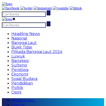
✖
Headline News
Nasional
Banggai Laut
Bukit Tidar
Pilkada Banggai Laut 2024
Luwuk
Bangkep
Sulteng
Peristiwa
Ekonomi
Sosial Budaya
Pendidikan
Politik
Opini
Headline News
Nasional