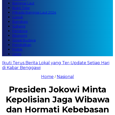
Banggai Laut
Bukit Tidar
Pilkada Banggai Laut 2024
Luwuk
Bangkep
Sulteng
Peristiwa
Ekonomi
Sosial Budaya
Pendidikan
Politik
Opini
Ikuti Terus Berita Lokal yang Ter-Update Setiap Hari
di Kabar Benggawi
Home
Nasional
/
Presiden Jokowi Minta
Kepolisian Jaga Wibawa
dan Hormati Kebebasan