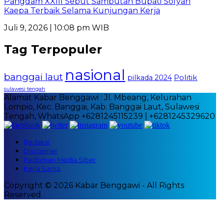
Pangdam XXIII Sebut Sambutan Bupati Sofyan
Kaepa Terbaik Selama Kunjungan Kerja
Juli 9, 2026 | 10:08 pm WIB
Tag Terpopuler
nasional
banggai laut
Politik
pilkada 2024
sulawesi tengah
Alamat Kabar Benggawi : Jl. Mbeang, Kelurahan
Lompio, Kec. Banggai, Kab. Banggai Laut, Sulawesi
Tengah, WhatsApp +6281245115239 | +6281245329620
Redaksi
Disclaimer
Pedoman Media Siber
Kerja Sama
Copyright © 2026 Kabar Benggawi - All Rights
Reserved