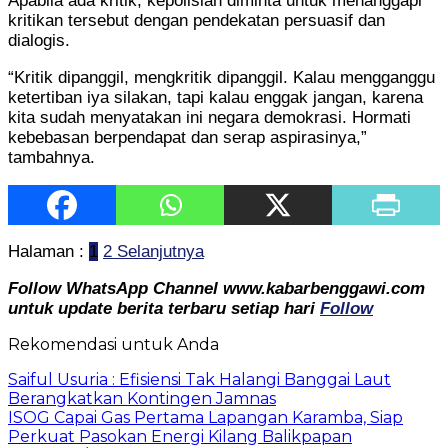
Apabila ada kritik, kepolisian diminta untuk menanggapi
kritikan tersebut dengan pendekatan persuasif dan
dialogis.
“Kritik dipanggil, mengkritik dipanggil. Kalau mengganggu
ketertiban iya silakan, tapi kalau enggak jangan, karena
kita sudah menyatakan ini negara demokrasi. Hormati
kebebasan berpendapat dan serap aspirasinya,”
tambahnya.
Halaman :
1
2
Selanjutnya
Follow WhatsApp Channel www.kabarbenggawi.com
untuk update berita terbaru setiap hari
Follow
Rekomendasi untuk Anda
Saiful Usuria : Efisiensi Tak Halangi Banggai Laut
Berangkatkan Kontingen Jamnas
ISOG Capai Gas Pertama Lapangan Karamba, Siap
Perkuat Pasokan Energi Kilang Balikpapan