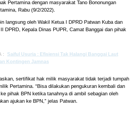
pihak Pertamina dengan masyarakat Tano Bononungan
ertamina, Rabu (9/2/2022).
pin langsung oleh Wakil Ketua I DPRD Patwan Kuba dan
si II DPRD, Kepala Dinas PUPR, Camat Banggai dan pihak
 :
Saiful Usuria : Efisiensi Tak Halangi Banggai Laut
an Kontingen Jamnas
skan, sertifikat hak milik masyarakat tidak terjadi tumpah
milik Pertamina. “Bisa dilakukan pengukuran kembali dan
ke pihak BPN ketika tanahnya di ambil sebagian oleh
ahkan ajukan ke BPN,” jelas Patwan.