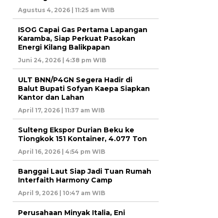
Agustus 4, 2026 | 11:25 am WIB
ISOG Capai Gas Pertama Lapangan
Karamba, Siap Perkuat Pasokan
Energi Kilang Balikpapan
Juni 24, 2026 | 4:38 pm WIB
ULT BNN/P4GN Segera Hadir di
Balut Bupati Sofyan Kaepa Siapkan
Kantor dan Lahan
April 17, 2026 | 11:37 am WIB
Sulteng Ekspor Durian Beku ke
Tiongkok 151 Kontainer, 4.077 Ton
April 16, 2026 | 4:54 pm WIB
Banggai Laut Siap Jadi Tuan Rumah
Interfaith Harmony Camp
April 9, 2026 | 10:47 am WIB
Perusahaan Minyak Italia, Eni