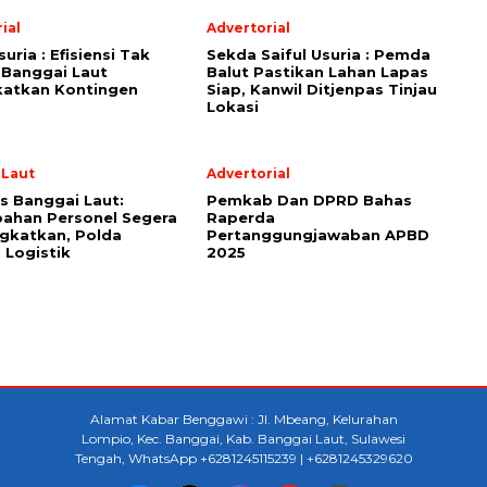
ial
Advertorial
suria : Efisiensi Tak
Sekda Saiful Usuria : Pemda
 Banggai Laut
Balut Pastikan Lahan Lapas
katkan Kontingen
Siap, Kanwil Ditjenpas Tinjau
Lokasi
 Laut
Advertorial
s Banggai Laut:
Pemkab Dan DPRD Bahas
ahan Personel Segera
Raperda
gkatkan, Polda
Pertanggungjawaban APBD
 Logistik
2025
Alamat Kabar Benggawi : Jl. Mbeang, Kelurahan
Lompio, Kec. Banggai, Kab. Banggai Laut, Sulawesi
Tengah, WhatsApp +6281245115239 | +6281245329620