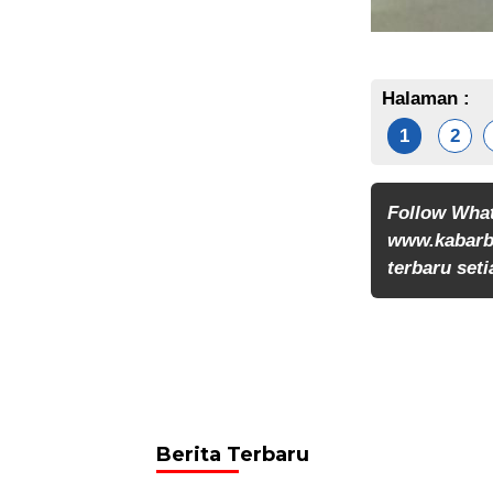
Halaman :
1
2
Follow Wha
www.kabarb
terbaru seti
Berita Terbaru