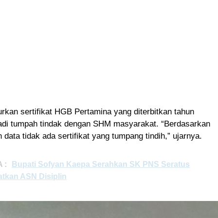
kan sertifikat HGB Pertamina yang diterbitkan tahun
rjadi tumpah tindak dengan SHM masyarakat. “Berdasarkan
an data tidak ada sertifikat yang tumpang tindih,” ujarnya.
 :
Bupati Sofyan Kaepa Serahkan SK PNS Seratus
atkan ASN Disiplin