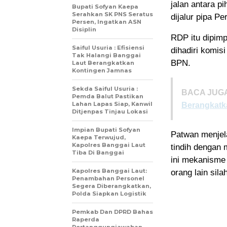
jalan antara 
Bupati Sofyan Kaepa
Serahkan SK PNS Seratus
dijalur pipa P
Persen, Ingatkan ASN
Disiplin
RDP itu dipim
Saiful Usuria : Efisiensi
dihadiri komi
Tak Halangi Banggai
BPN.
Laut Berangkatkan
Kontingen Jamnas
Sekda Saiful Usuria :
BACA JUGA
Pemda Balut Pastikan
Lahan Lapas Siap, Kanwil
Berangkatk
Ditjenpas Tinjau Lokasi
Impian Bupati Sofyan
Patwan menjela
Kaepa Terwujud,
Kapolres Banggai Laut
tindih dengan 
Tiba Di Banggai
ini mekanisme 
Kapolres Banggai Laut:
orang lain sil
Penambahan Personel
Segera Diberangkatkan,
Polda Siapkan Logistik
Pemkab Dan DPRD Bahas
Raperda