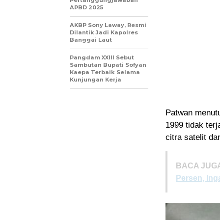
Pertanggungjawaban
APBD 2025
AKBP Sony Laway, Resmi
Dilantik Jadi Kapolres
Banggai Laut
Pangdam XXIII Sebut
Sambutan Bupati Sofyan
Kaepa Terbaik Selama
Kunjungan Kerja
Patwan menutur
1999 tidak te
citra satelit d
BACA JUGA
Persen, Ing