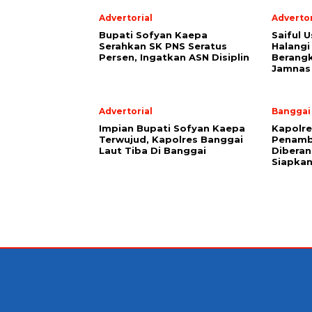
Advertorial
Advertor
Bupati Sofyan Kaepa
Saiful U
Serahkan SK PNS Seratus
Halangi
Persen, Ingatkan ASN Disiplin
Berang
Jamnas
Advertorial
Banggai
Impian Bupati Sofyan Kaepa
Kapolre
Terwujud, Kapolres Banggai
Penamb
Laut Tiba Di Banggai
Diberan
Siapkan