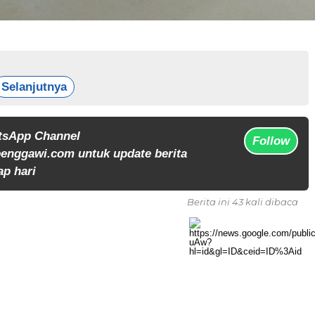
Selanjutnya
tsApp Channel
Follow
enggawi.com untuk update berita
ap hari
Berita ini 43 kali dibaca