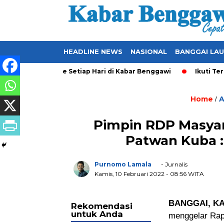
HEADLINE NEWS
NASIONAL
BANGGAI LA
ng Ter-Update Setiap Hari di Kabar Benggawi
Ikuti Terus Ber
Home
A
/
Pimpin RDP Masyar
Patwan Kuba : 
Purnomo Lamala
- Jurnalis
Kamis, 10 Februari 2022
- 08:56 WITA
BANGGAI, K
Rekomendasi
untuk Anda
menggelar Rap