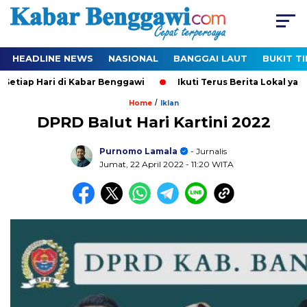
HEADLINE NEWS
NASIONAL
BANGGAI LAUT
BUKIT T
ap Hari di Kabar Benggawi
Ikuti Terus Berita Lokal yang Ter
/
Home
Iklan
DPRD Balut Hari Kartini 2022
Purnomo Lamala
- Jurnalis
Jumat, 22 April 2022
- 11:20 WITA