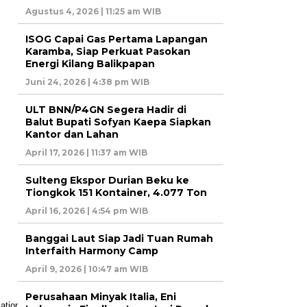
Agustus 4, 2026 | 11:25 am WIB
ISOG Capai Gas Pertama Lapangan
Karamba, Siap Perkuat Pasokan
Energi Kilang Balikpapan
Juni 24, 2026 | 4:38 pm WIB
ULT BNN/P4GN Segera Hadir di
Balut Bupati Sofyan Kaepa Siapkan
Kantor dan Lahan
April 17, 2026 | 11:37 am WIB
Sulteng Ekspor Durian Beku ke
Tiongkok 151 Kontainer, 4.077 Ton
April 16, 2026 | 4:54 pm WIB
Banggai Laut Siap Jadi Tuan Rumah
Interfaith Harmony Camp
April 9, 2026 | 10:47 am WIB
Perusahaan Minyak Italia, Eni