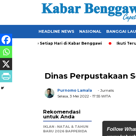
HEADLINE NEWS
NASIONAL
BANGGAI LA
 yang Ter-Update Setiap Hari di Kabar Benggawi
Ikuti Terus 
Dinas Perpustakaan Sel
Purnomo Lamala
- Jurnalis
Selasa, 3 Mei 2022
- 17:55 WITA
Rekomendasi
untuk Anda
IKLAN : NATAL & TAHUN
Follow Wha
BARU 2026 BAPPERIDA