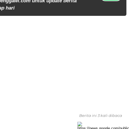
enggawi.com untuk update berita
ap hari
Berita ini 3 kali dibaca