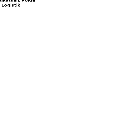
gkatkan, Polda
 Logistik