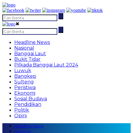
✖
Headline News
Nasional
Banggai Laut
Bukit Tidar
Pilkada Banggai Laut 2024
Luwuk
Bangkep
Sulteng
Peristiwa
Ekonomi
Sosial Budaya
Pendidikan
Politik
Opini
Headline News
Nasional