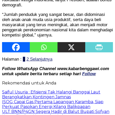
demografi.
“Jumlah penduduk yang sangat besar, dan didominasi
oleh anak-anak muda usia produktif, serta daya beli
masyarakat yang terus meningkat, akan menjadi motor
penggerak perekonomian nasional kita dalam menghadapi
kompetisi global,” ujarnya.
Halaman :
1
2
Selanjutnya
Follow WhatsApp Channel www.kabarbenggawi.com
untuk update berita terbaru setiap hari
Follow
Rekomendasi untuk Anda
Saiful Usuria : Efisiensi Tak Halangi Banggai Laut
Berangkatkan Kontingen Jamnas
ISOG Capai Gas Pertama Lapangan Karamba, Siap
Perkuat Pasokan Energi Kilang Balikpapan
ULT BNN/P4GN Segera Hadir di Balut Bupati Sofyan