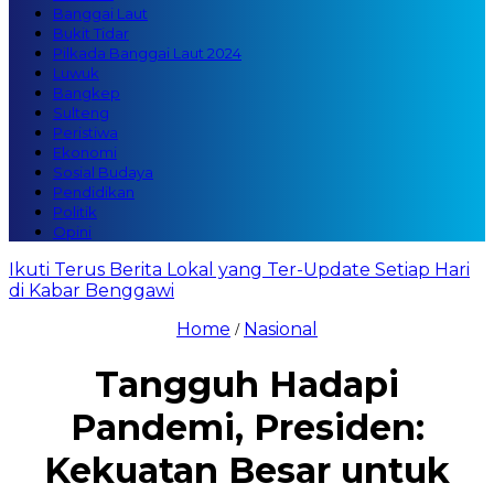
Banggai Laut
Bukit Tidar
Pilkada Banggai Laut 2024
Luwuk
Bangkep
Sulteng
Peristiwa
Ekonomi
Sosial Budaya
Pendidikan
Politik
Opini
Ikuti Terus Berita Lokal yang Ter-Update Setiap Hari
di Kabar Benggawi
Home
Nasional
/
Tangguh Hadapi
Pandemi, Presiden:
Kekuatan Besar untuk