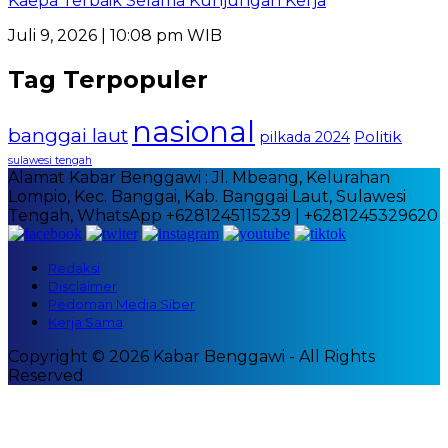
Kaepa Terbaik Selama Kunjungan Kerja
Juli 9, 2026 | 10:08 pm WIB
Tag Terpopuler
nasional
banggai laut
Politik
pilkada 2024
sulawesi tengah
Alamat Kabar Benggawi : Jl. Mbeang, Kelurahan
Lompio, Kec. Banggai, Kab. Banggai Laut, Sulawesi
Tengah, WhatsApp +6281245115239 | +6281245329620
Redaksi
Disclaimer
Pedoman Media Siber
Kerja Sama
Copyright © 2026 Kabar Benggawi - All Rights
Reserved