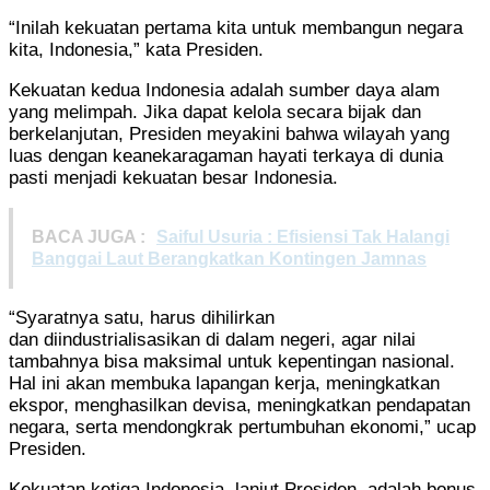
“Inilah
kekuatan pertama kita untuk membangun negara
kita, Indonesia,” kata Presiden.
Kekuatan kedua Indonesia adalah sumber daya alam
yang melimpah. Jika dapat kelola secara bijak dan
berkelanjutan, Presiden meyakini bahwa wilayah yang
luas dengan keanekaragaman hayati terkaya di dunia
pasti menjadi kekuatan besar Indonesia.
BACA JUGA :
Saiful Usuria : Efisiensi Tak Halangi
Banggai Laut Berangkatkan Kontingen Jamnas
“Syaratnya satu, harus dihilirkan
dan diindustrialisasikan di dalam negeri, agar nilai
tambahnya bisa maksimal untuk kepentingan nasional.
Hal ini akan membuka lapangan kerja, meningkatkan
ekspor, menghasilkan devisa, meningkatkan pendapatan
negara, serta mendongkrak pertumbuhan ekonomi,” ucap
Presiden.
Kekuatan ketiga Indonesia, lanjut Presiden, adalah bonus