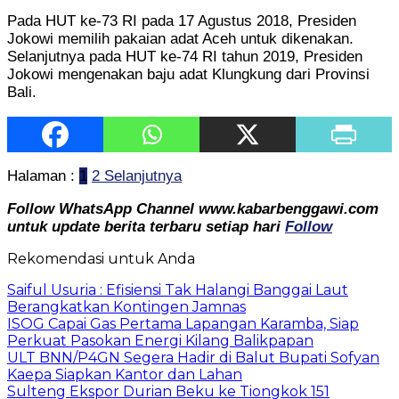
Pada HUT ke-73 RI pada 17 Agustus 2018, Presiden
Jokowi memilih pakaian adat Aceh untuk dikenakan.
Selanjutnya pada HUT ke-74 RI tahun 2019, Presiden
Jokowi mengenakan baju adat Klungkung dari Provinsi
Bali.
Halaman :
1
2
Selanjutnya
Follow WhatsApp Channel www.kabarbenggawi.com
untuk update berita terbaru setiap hari
Follow
Rekomendasi untuk Anda
Saiful Usuria : Efisiensi Tak Halangi Banggai Laut
Berangkatkan Kontingen Jamnas
ISOG Capai Gas Pertama Lapangan Karamba, Siap
Perkuat Pasokan Energi Kilang Balikpapan
ULT BNN/P4GN Segera Hadir di Balut Bupati Sofyan
Kaepa Siapkan Kantor dan Lahan
Sulteng Ekspor Durian Beku ke Tiongkok 151