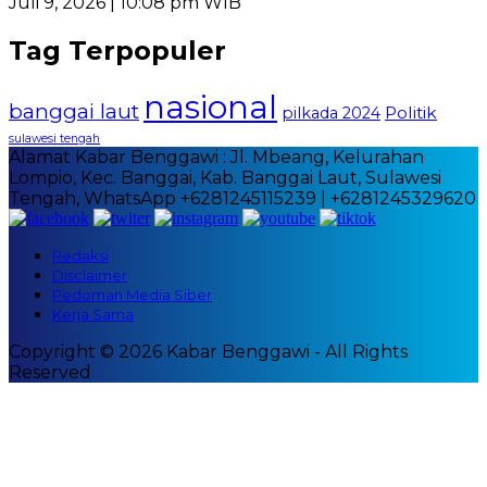
Juli 9, 2026 | 10:08 pm WIB
Tag Terpopuler
nasional
banggai laut
Politik
pilkada 2024
sulawesi tengah
Alamat Kabar Benggawi : Jl. Mbeang, Kelurahan
Lompio, Kec. Banggai, Kab. Banggai Laut, Sulawesi
Tengah, WhatsApp +6281245115239 | +6281245329620
Redaksi
Disclaimer
Pedoman Media Siber
Kerja Sama
Copyright © 2026 Kabar Benggawi - All Rights
Reserved