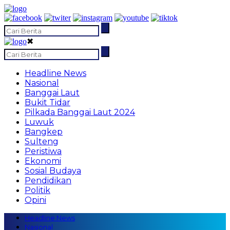
✖
Headline News
Nasional
Banggai Laut
Bukit Tidar
Pilkada Banggai Laut 2024
Luwuk
Bangkep
Sulteng
Peristiwa
Ekonomi
Sosial Budaya
Pendidikan
Politik
Opini
Headline News
Nasional