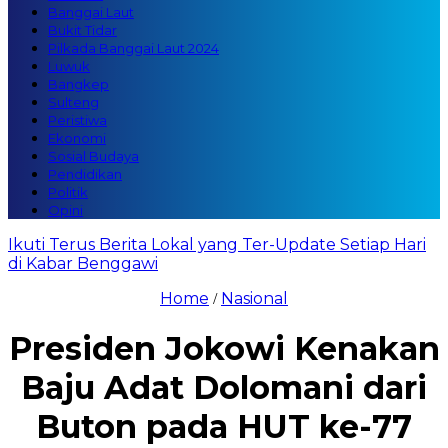
Banggai Laut
Bukit Tidar
Pilkada Banggai Laut 2024
Luwuk
Bangkep
Sulteng
Peristiwa
Ekonomi
Sosial Budaya
Pendidikan
Politik
Opini
Ikuti Terus Berita Lokal yang Ter-Update Setiap Hari
di Kabar Benggawi
Home
Nasional
/
Presiden Jokowi Kenakan
Baju Adat Dolomani dari
Buton pada HUT ke-77